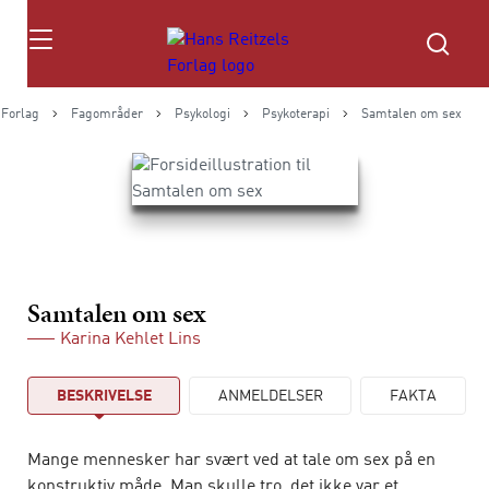
Søg
 Forlag
Fagområder
Psykologi
Psykoterapi
Samtalen om sex
Samtalen om sex
Karina Kehlet Lins
BESKRIVELSE
ANMELDELSER
FAKTA
Mange mennesker har svært ved at tale om sex på en
konstruktiv måde. Man skulle tro, det ikke var et