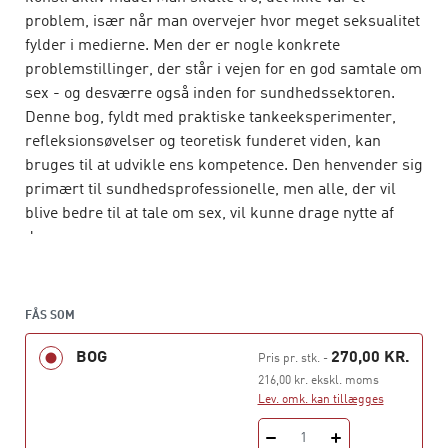
problem, især når man overvejer hvor meget seksualitet
fylder i medierne. Men der er nogle konkrete
problemstillinger, der står i vejen for en god samtale om
sex - og desværre også inden for sundhedssektoren.
Denne bog, fyldt med praktiske tankeeksperimenter,
refleksionsøvelser og teoretisk funderet viden, kan
bruges til at udvikle ens kompetence. Den henvender sig
primært til sundhedsprofessionelle, men alle, der vil
blive bedre til at tale om sex, vil kunne drage nytte af
den.
“Der er brug for mere åbenhed i sundhedsvæsnet, hvor
seksualitet er et så godt som fraværende tema.
FÅS SOM
Med
Samtalen om sex
har Karina Kehlet Lins skrevet en
BOG
270,00 KR.
Pris pr. stk.
-
meget vigtig lille bog om et meget stort emne. Det er i
216,00 kr. ekskl. moms
sjælden grad lykkedes for hende i en afslappet tone at
Lev. omk. kan tillægges
formidle en ikke-dømmende, ikke-forudindtaget
holdning til mennesker med forskellige former for
1