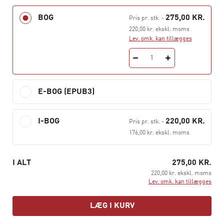
øve dig i at lave undersøgelser ved hjælp af bogens
BOG
275,00 KR.
Pris pr. stk.
-
kapitler (kap. 8 og 9).
220,00 kr. ekskl. moms
Lev. omk. kan tillægges
Alle kapitler udreder teorier og metoder til at lave
undersøgelser og giver konkrete eksempler herpå med
1
ærindet: ”Sådan gør du”. Hensigten er således både at
vise, hvordan man laver undersøgelser og samtidig at
skabe klarhed over sammenhænge mellem
E-BOG (EPUB3)
undersøgelsens forskellige dele.
I-BOG
220,00 KR.
Pris pr. stk.
-
176,00 kr. ekskl. moms
I ALT
275,00 KR.
220,00 kr. ekskl. moms
Lev. omk. kan tillægges
LÆG I KURV