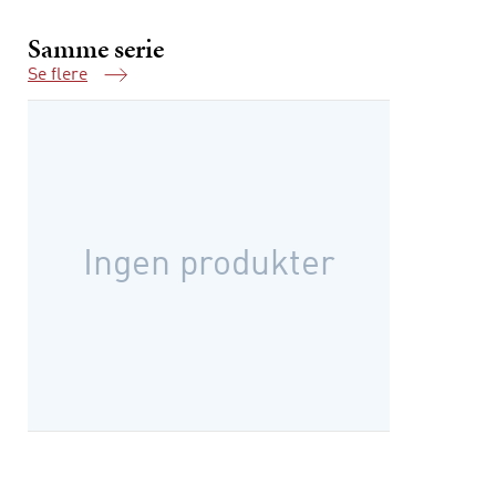
Samme serie
Se flere
Samme serie
Ingen produkter