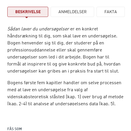
BESKRIVELSE
ANMELDELSER
FAKTA
Sådan laver du undersøgelser
er en konkret
håndsrækning til dig, som skal lave en undersøgelse.
Bogen henvender sig til dig, der studerer på en
professionsuddannelse eller skal gennemføre
undersøgelser som led i dit arbejde. Bogen har til
formål at inspirere til og give konkrete bud på, hvordan
undersøgelser kan gribes an i praksis fra start til slut.
Bogens første fem kapitler handler om selve processen
med at lave en undersøgelse fra valg af
videnskabsteoretisk ståsted (kap. 1) over brug af metode
(kap. 2-4) til analyse af undersøgelsens data (kap. 5).
Bogens sidste fire kapitler handler om undersøgelsens
rammer med fokus på aktionsforskning (kap. 6),
akademisk opgaveskrivning (kap. 7) og hvordan du kan
FÅS SOM