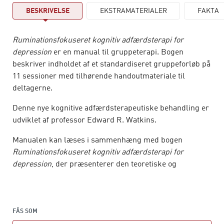
BESKRIVELSE
EKSTRAMATERIALER
FAKTA
Ruminationsfokuseret kognitiv adfærdsterapi
for
depression
er en manual til gruppeterapi. Bogen
beskriver indholdet af et standardiseret gruppeforløb på
11 sessioner med tilhørende handoutmateriale til
deltagerne.
Denne nye kognitive adfærdsterapeutiske behandling er
udviklet af professor Edward R. Watkins.
Manualen kan læses i sammenhæng med bogen
Ruminationsfokuseret kognitiv adfærdsterapi for
depression
, der præsenterer den teoretiske og
empiriske baggrund, principper og metoder samt
kliniske vignetter og eksempler.
Manualen er empirisk efterprøvet og har vist bedre
FÅS SOM
behandlingseffekt i sammenligning med klassisk