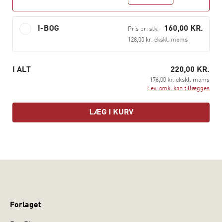
kan også have interesse for andre, der ønsker mere
viden og indsigt i den positive psykologi. Bogen kan med
fordel suppleres med bogen
Positiv Psykologi i ledelse
,
I-BOG
160,00 KR.
Pris pr. stk.
-
som fokuserer på individuelle styrker og trivsel.
128,00 kr. ekskl. moms
I ALT
220,00 KR.
176,00 kr. ekskl. moms
Lev. omk. kan tillægges
LÆG I KURV
Forlaget