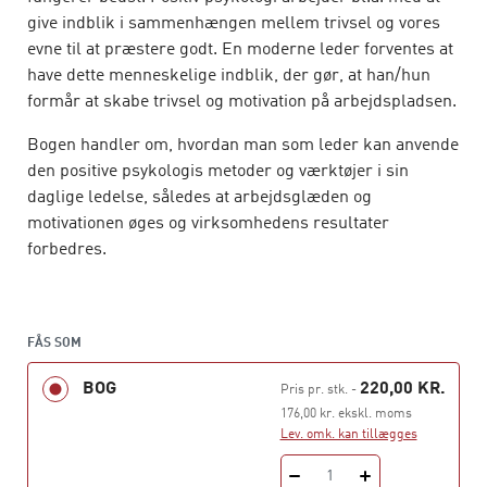
give indblik i sammenhængen mellem trivsel og vores
evne til at præstere godt. En moderne leder forventes at
have dette menneskelige indblik, der gør, at han/hun
formår at skabe trivsel og motivation på arbejdspladsen.
Bogen handler om, hvordan man som leder kan anvende
den positive psykologis metoder og værktøjer i sin
daglige ledelse, således at arbejdsglæden og
motivationen øges og virksomhedens resultater
forbedres.
Positiv Psykologi i organisationen
handler ikke om at
ignorere virkeligheden og kun være anerkendende,
positiv, mindfuld og glad hele tiden. Det handler om at
FÅS SOM
skabe håb, energi og handlekraft i organisationen i
BOG
220,00 KR.
Pris pr. stk.
-
stedet for desillusion og passivitet.
176,00 kr. ekskl. moms
Lev. omk. kan tillægges
Bogen er skrevet til faget Positiv psykologi i
organisationen på akademiuddannelsen i Ledelse, men
1