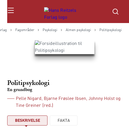
Søg
orlag
Fagområder
Psykologi
Almen psykologi
Politipsykologi
Politipsykologi
En grundbog
Pelle Nigard
,
Bjarne Frøslee Ibsen
,
Johnny Holst
og
Tine Greiner
(red.)
BESKRIVELSE
FAKTA