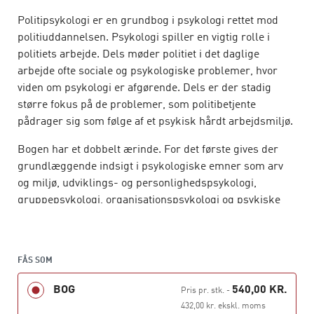
Politipsykologi er en grundbog i psykologi rettet mod
politiuddannelsen. Psykologi spiller en vigtig rolle i
politiets arbejde. Dels møder politiet i det daglige
arbejde ofte sociale og psykologiske problemer, hvor
viden om psykologi er afgørende. Dels er der stadig
større fokus på de problemer, som politibetjente
pådrager sig som følge af et psykisk hårdt arbejdsmiljø.
Bogen har et dobbelt ærinde. For det første gives der
grundlæggende indsigt i psykologiske emner som arv
og miljø, udviklings- og personlighedspsykologi,
gruppepsykologi, organisationspsykologi og psykiske
lidelser. For det andet fokuseres der på en række
emner, som er afgørende for det politimæssige arbejde,
f.eks. konfliktløsning, mental forberedelse til risikofyldt
FÅS SOM
arbejde, håndtering af stress og traumer, vidne- og
afhøringspsykologi og trafikpsykologi.
BOG
540,00 KR.
Pris pr. stk.
-
432,00 kr. ekskl. moms
Bogen er bygget op omkring en lang række praktiske