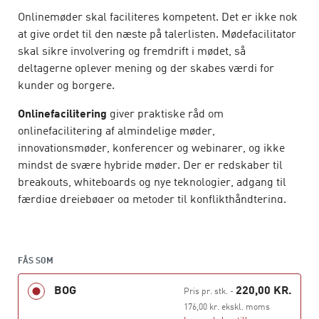
Onlinemøder skal faciliteres kompetent. Det er ikke nok
at give ordet til den næste på talerlisten. Mødefacilitator
skal sikre involvering og fremdrift i mødet, så
deltagerne oplever mening og der skabes værdi for
kunder og borgere.
Onlinefacilitering
giver praktiske råd om
onlinefacilitering af almindelige møder,
innovationsmøder, konferencer og webinarer, og ikke
mindst de svære hybride møder. Der er redskaber til
breakouts, whiteboards og nye teknologier, adgang til
færdige drejebøger og metoder til konflikthåndtering.
Gode møder er dybest set
samtaler
med formål og
fremdrift. Samtaler, der inkluderer alle og skaber
løsninger, kommer ikke af sig selv. Også online har
FÅS SOM
facilitator et meget stort ansvar for, at de lykkes.
BOG
220,00 KR.
Pris pr. stk.
-
176,00 kr. ekskl. moms