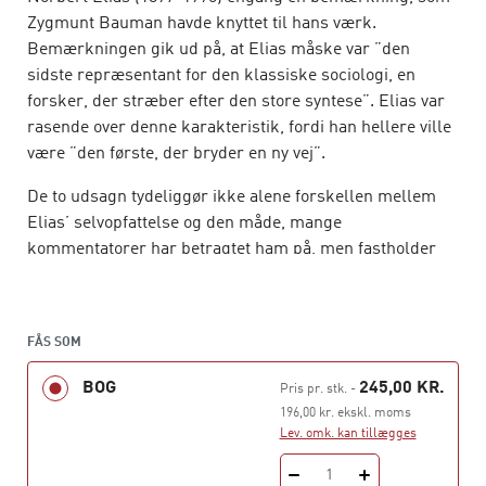
Zygmunt Bauman havde knyttet til hans værk.
Bemærkningen gik ud på, at Elias måske var ”den
sidste repræsentant for den klassiske sociologi, en
forsker, der stræber efter den store syntese”. Elias var
rasende over denne karakteristik, fordi han hellere ville
være ”den første, der bryder en ny vej”.
De to udsagn tydeliggør ikke alene forskellen mellem
Elias’ selvopfattelse og den måde, mange
kommentatorer har betragtet ham på, men fastholder
også et vigtigt kendetegn ved hans værk: Elias
kombinerer nemlig på den ene side en syntese af de
vigtigste elementer i det sene 1800-tals og det tidlige
FÅS SOM
1900-tals sociologiske tænkning med på den anden side
en yderst selvstændig og intellektuel stringent
BOG
245,00 KR.
Pris pr. stk.
-
anvendelse af denne syntese i forhold til et bredt
196,00 kr. ekskl. moms
spektrum af empiriske data.
Lev. omk. kan tillægges
Det er med andre ord i spændingsfeltet mellem tradition
1