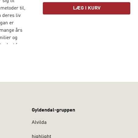
sig til
metoder til,
LÆG I KURV
 deres liv
rgan er
r mange års
milier og
t udsat for
ed The
r
Gyldendal-gruppen
Alvilda
highlight