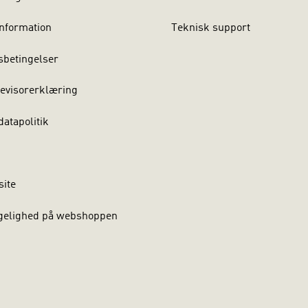
nformation
Teknisk support
sbetingelser
evisorerklæring
atapolitik
site
gelighed på webshoppen