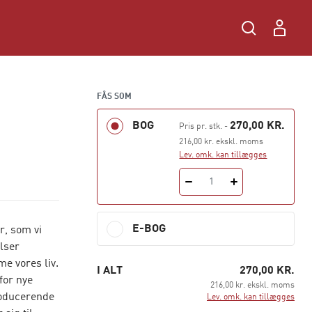
FÅS SOM
BOG
270,00 KR.
Pris pr. stk.
-
216,00 kr. ekskl. moms
Lev. omk. kan tillægges
1
E-BOG
r, som vi
lser
me vores liv.
I ALT
270,00 KR.
for nye
216,00 kr. ekskl. moms
troducerende
Lev. omk. kan tillægges