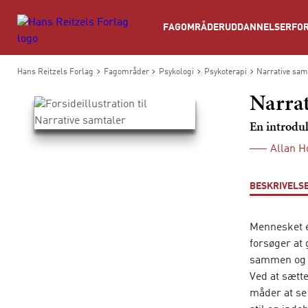
Søg
FAGOMRÅDER
UDDANNELSER
FOR
Hans Reitzels Forlag
Fagområder
Psykologi
Psykoterapi
Narrative sam
Narrat
En introdu
Allan 
BESKRIVELS
Mennesket e
forsøger at
sammen og da
Ved at sætt
måder at se 