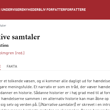
NYHEDER
BLIV FORFATTER
FORFATTERE
 UNDERVISERE
taler
ive samtaler
ktion
Holmgren
(red.)
E
FAKTA
r et tolkende væsen, og vi kommer alle dagligt ud for hændelse
 gøre meningsfulde. Et narrativ er som en tråd, der væver hænde
nner en historie. Sådanne historier er i høj grad med til at for
e hændelserne sammen i en alternativ historie kan man åbne op 
sig selv og verden på. [
]Narrative samtaler[
] er skrevet i en in