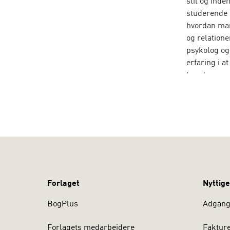
stil og ind
studerende 
hvordan man
og relation
psykolog og
erfaring i a
har de sene
vold i fami
Dulwich Cent
udviklingen
Forlaget
Nyttige
BogPlus
Adgang 
Forlagets medarbejdere
Faktur