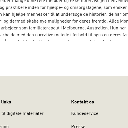
eholder mange konkrete metoder og eksempler. Bogen henvender 
og praktikere inden for hjælpe- og omsorgsfagene, som ønsker 
 kan hjælpe mennesker til at undersøge de historier, de har om
er, og dermed skabe nye muligheder for deres fremtid. Alice Mo
 arbejder som familieterapeut i Melbourne, Australien. Hun ha
t arbejde med den narrative metode i forhold til børn og deres fa
re år særligt beskæftiget sig med kvinder og børn, der har være
lien. Alice Morgan underviser og afholder workshops og kurser v
re, Adelaide, Australien – et af verdens førende centre inden fo
 og udøvelsen af den narrative metode.
 links
Kontakt os
til digitale materialer
Kundeservice
ering
Presse