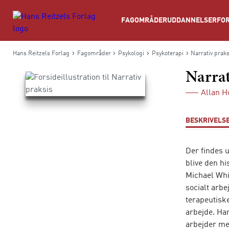
Søg
FAGOMRÅDER
UDDANNELSER
FOR
Hans Reitzels Forlag
Fagområder
Psykologi
Psykoterapi
Narrativ praks
Narrat
Allan 
BESKRIVELS
Der findes u
blive den hi
Michael Whi
socialt arb
terapeutiske
arbejde. Han
arbejder me