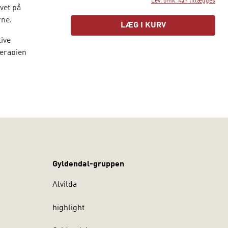
Lev. omk. kan tillægges
vet på
rne.
LÆG I KURV
tive
terapien
t enkelte
t, men
er hele
g Narrativ
e tekster på
undamentet
Gyldendal-gruppen
Alvilda
highlight