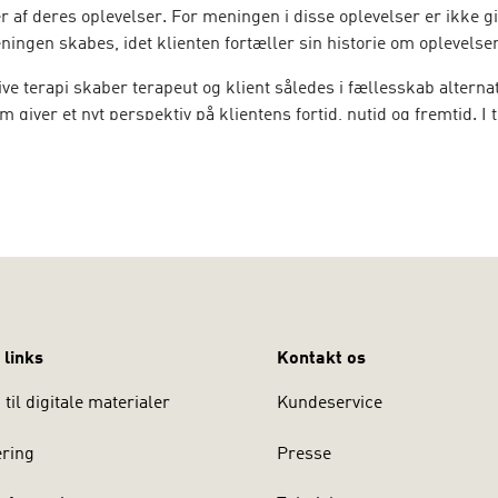
r af deres oplevelser. For meningen i disse oplevelser er ikke gi
ingen skabes, idet klienten fortæller sin historie om oplevelse
ive terapi skaber terapeut og klient således i fællesskab alterna
om giver et nyt perspektiv på klientens fortid, nutid og fremtid. I 
n med at eksternalisere problemet, dvs. placere det uden for de
et er med Michael Whites ord ”ikke personen der er probleme
er er problemet”.
TE bor i Australien. Han er en efterspurgt foredragsholder ov
ar flere gange besøgt Danmark. Med bøgerne Narrativ praksis o
igger for første gang en samling af Michael Whites grundlæggend
rrativ teori præsenteres de teoretiske overvejelser, der udgør f
rative metode.
 links
Kontakt os
til digitale materialer
Kundeservice
ering
Presse