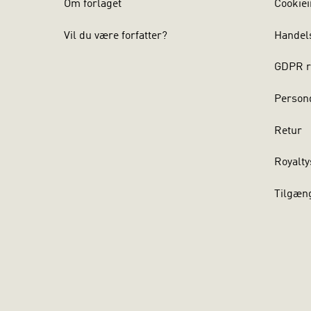
Om forlaget
Cookiei
Vil du være forfatter?
Handel
GDPR r
Persond
Retur
Royalty
Tilgæn