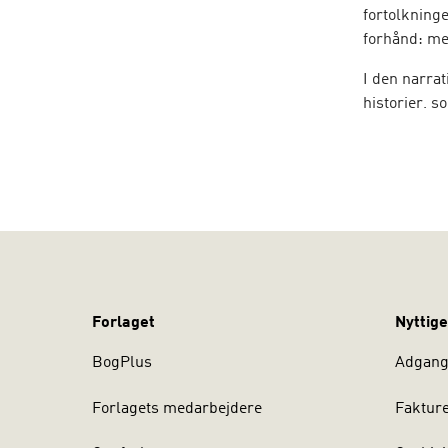
fortolkninge
forhånd: men
I den narrat
historier, s
arbejder ma
menneske. D
problemet d
MICHAEL WHI
verden og h
teori forel
dansk. I Na
for den nar
Forlaget
Nyttige
BogPlus
Adgang 
Forlagets medarbejdere
Faktur