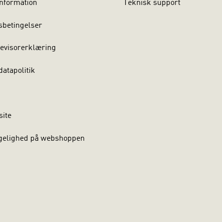
nformation
Teknisk support
sbetingelser
evisorerklæring
atapolitik
site
gelighed på webshoppen