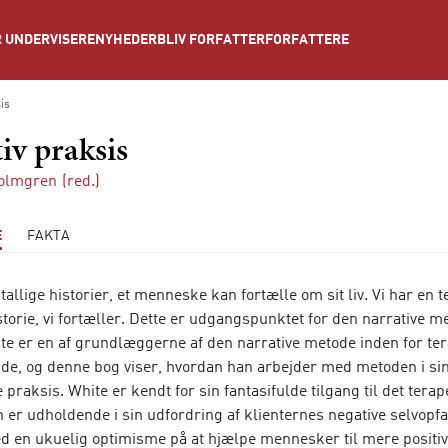
NYHEDER
BLIV FORFATTER
FORFATTERE
 UNDERVISERE
is
iv praksis
Holmgren
(red.)
E
FAKTA
tallige historier, et menneske kan fortælle om sit liv. Vi har en t
storie, vi fortæller. Dette er udgangspunktet for den narrative m
te er en af grundlæggerne af den narrative metode inden for ter
ejde, og denne bog viser, hvordan han arbejder med metoden i si
 praksis. White er kendt for sin fantasifulde tilgang til det tera
 er udholdende i sin udfordring af klienternes negative selvopfa
d en ukuelig optimisme på at hjælpe mennesker til mere positi