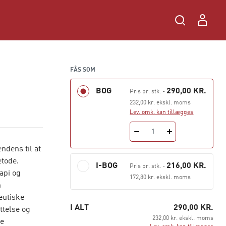
FÅS SOM
BOG
290,00 KR.
Pris pr. stk.
-
232,00 kr. ekskl. moms
Lev. omk. kan tillægges
1
endens til at
etode.
I-BOG
216,00 KR.
Pris pr. stk.
-
api og
172,80 kr. ekskl. moms
n
peutiske
I ALT
290,00 KR.
ttelse og
232,00 kr. ekskl. moms
ve