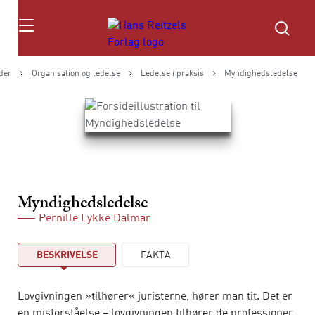
Søg
der
Organisation og ledelse
Ledelse i praksis
Myndighedsledelse
Myndighedsledelse
Pernille Lykke Dalmar
BESKRIVELSE
FAKTA
Lovgivningen »tilhører« juristerne, hører man tit. Det er
en misforståelse – lovgivningen tilhører de professioner,