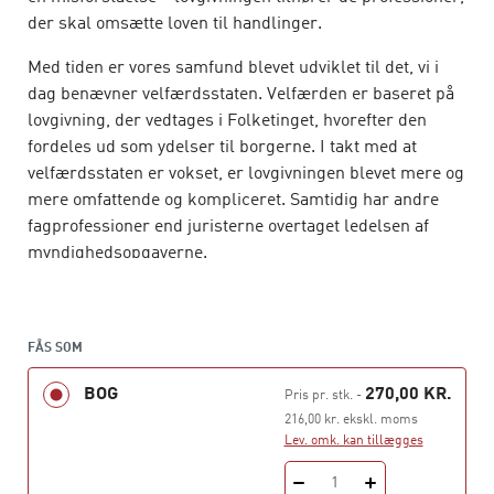
der skal omsætte loven til handlinger.
Med tiden er vores samfund blevet udviklet til det, vi i
dag benævner velfærdsstaten. Velfærden er baseret på
lovgivning, der vedtages i Folketinget, hvorefter den
fordeles ud som ydelser til borgerne. I takt med at
velfærdsstaten er vokset, er lovgivningen blevet mere og
mere omfattende og kompliceret. Samtidig har andre
fagprofessioner end juristerne overtaget ledelsen af
myndighedsopgaverne.
Myndighedsledelse
er skrevet med det formål at give
nuværende og kommende myndighedsledere indsigt i
og forståelse for vores demokratiske systems opfattelse
FÅS SOM
af kerneopgaven i myndighedslederens arbejde. Bogen
BOG
270,00 KR.
Pris pr. stk.
-
skal give myndighedslederen redskaber til at italesætte
216,00 kr. ekskl. moms
og anvende sin viden om kerneopgaven i sin daglige
Lev. omk. kan tillægges
praksis. For at opnå den fornødne indsigt skal de
fagprofessionelle introduceres til et perspektiv på
1