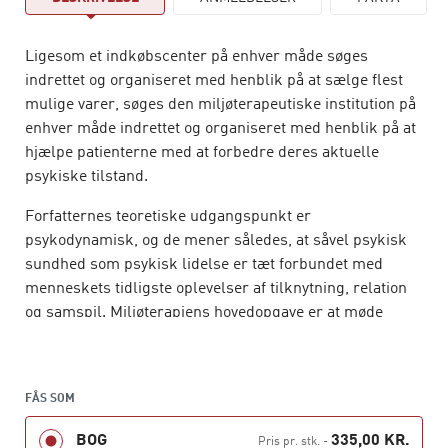
Ligesom et indkøbscenter på enhver måde søges
indrettet og organiseret med henblik på at sælge flest
mulige varer, søges den miljøterapeutiske institution på
enhver måde indrettet og organiseret med henblik på at
hjælpe patienterne med at forbedre deres aktuelle
psykiske tilstand.
Forfatternes teoretiske udgangspunkt er
psykodynamisk, og de mener således, at såvel psykisk
sundhed som psykisk lidelse er tæt forbundet med
menneskets tidligste oplevelser af tilknytning, relation
og samspil. Miljøterapiens hovedopgave er at møde
patienten, hvor han er, og at skabe en organisation med
et terapeutisk miljø, hvor patienten kan få nye
relationelle erfaringer og dermed gives mulighed for
FÅS SOM
udvikling.
BOG
335,00 KR.
Pris pr. stk.
-