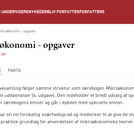
NYHEDER
BLIV FORFATTER
FORFATTERE
 UNDERVISERE
ikroøkonomi - opgaver
økonomi - opgaver
rier
E
FAKTA
vesamling følger samme struktur som lærebogen
Mikroøkonom
de uddannelser
(6. udgave). Den indeholder et bredt udvalg af op
 lærebogens emner og går i dybden med specielle emner.
ar en ret forskellig sværhedsgrad og medvirker til at give de s
g praktisk grundlag for anvendelsen af mikroøkonomiske teorier