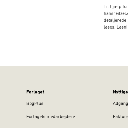
Til hjælp fo
hansreitzel
detaljerede 
løses. Løsn
udlevere de
Forlaget
Nyttige
BogPlus
Adgang 
Forlagets medarbejdere
Faktur