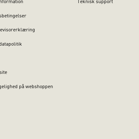
nformation
Teknisk support
sbetingelser
evisorerklæring
atapolitik
site
gelighed på webshoppen