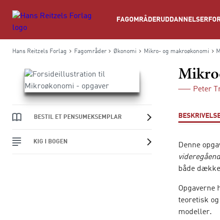
Søg
FAGOMRÅDER
UDDANNELSER
FOR
Hans Reitzels Forlag
Fagområder
Økonomi
Mikro- og makroøkonomi
M
Mikro
Peter T
BESKRIVELS
BESTIL ET PENSUMEKSEMPLAR
KIG I BOGEN
Denne opga
videregåen
både dækker
Opgaverne h
teoretisk o
modeller.