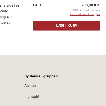
I ALT
200,00 KR.
ens side (se
160,00 kr. ekskl. moms
loade
Lev. omk. kan tillægges
n opgaven
lge at
LÆG I KURV
Gyldendal-gruppen
Alvilda
highlight