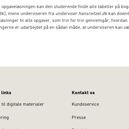
r opgaveløsningen kan den studerende finde alle tabeller på bog
.dk), mens underviseren fra
underviser.hansreitzel.dk
kan down
løsninger til alle opgaver, som trin for trin gennemgår, hvorda
ingerne er udarbejdet på en sådan måde, at underviseren kan væ
m til de studerende.
 links
Kontakt os
til digitale materialer
Kundeservice
ering
Presse