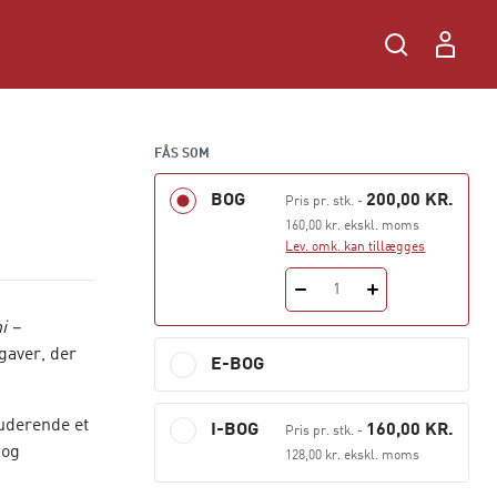
FÅS SOM
BOG
200,00 KR.
Pris pr. stk.
-
160,00 kr. ekskl. moms
Lev. omk. kan tillægges
1
i –
gaver, der
E-BOG
tuderende et
I-BOG
160,00 KR.
Pris pr. stk.
-
 og
128,00 kr. ekskl. moms