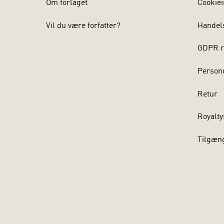
Om forlaget
Cookiei
Vil du være forfatter?
Handel
GDPR r
Persond
Retur
Royalty
Tilgæn