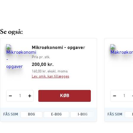
videregående uddannelser
, og den suppleres af en
opgavesamling
Mikroøkonomi - opgaver.
Se også:
Mikroøkonomi - opgaver
Pris pr. stk.
200,00 kr.
160,00 kr. ekskl. moms
Lev. omk. kan tillægges
KØB
1
1
FÅS SOM
BOG
E-BOG
I-BOG
FÅS SOM