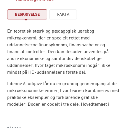
BESKRIVELSE
FAKTA
En teoretisk stærk og pædagogisk lærebog i
mikroøkonomi, der er specielt rettet mod
uddannelserne finansøkonom, finansbachelor og
financial controller. Den kan desuden anvendes på
andre økonomiske og samfundsvidenskabelige
uddannelser, hvor faget mikroøkonomi indgår, ikke
mindst på HD-uddannelsens første del.
I denne 6. udgave får du en grundig gennemgang af de
mikroøkonomiske emner, hvor teorien kombineres med
praktiske eksempler og forklarende grafiske
modeller. Bogen er opdelt i tre dele. Hovedtemaet i
første del af bogen er prisdannelse i forskellige
markedssituationer og ved forskellige offentlige indgreb
samt klima- og miljøøkonomien. Anden del drejer sig