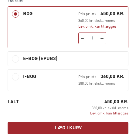
FÅS SOM
om prisdannelse på produktionsfaktorer og boliger.
Bogens sidste del koncentrerer sig om den
BOG
450,00 KR.
Pris pr. stk.
-
internationale handel, globaliseringen og internationale
360,00 kr. ekskl. moms
samarbejder.
Lev. omk. kan tillægges
Der er særligt tre tilføjelser i forhold til 5. udgaven:
1
For det første er kapitel 3 om forbrugeren udvidet
med et afsnit om adfærdsøkonomi.
E-BOG (EPUB3)
For det andet er der et nyt kapitel 8 om den grønne
omstilling, herunder klima- og miljøøkonomien.
I-BOG
360,00 KR.
Pris pr. stk.
-
288,00 kr. ekskl. moms
For det tredje er kapitel 10 om arbejdsmarkedet
udvidet med et afsnit om fordeling og måling af
ulighed.
I ALT
450,00 KR.
360,00 kr. ekskl. moms
Til gengæld er det tidligere kapitel om den digitale
Lev. omk. kan tillægges
økonomi udgået.
LÆG I KURV
Bogen hører sammen med
Makroøkonomi –