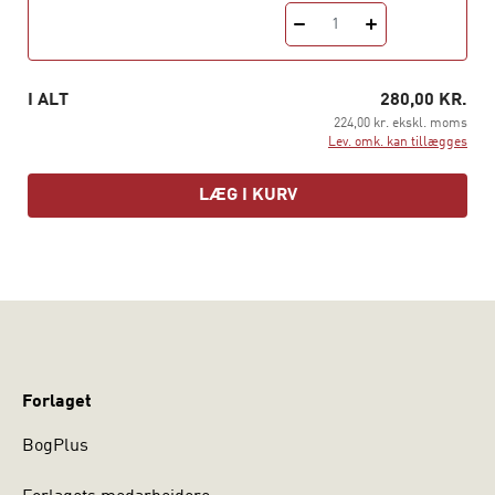
guvernementalitet
1
Bogen er skrevet i en tilgængelig stil og med et skarpt
blik for de komplekse detaljer i Foucaults arbejde. Den
I ALT
280,00 KR.
er oplagt læsning for studerende på alle uddannelser,
224,00 kr. ekskl. moms
hvor Foucaults teorier spiller en rolle. Oversat fra
Lev. omk. kan tillægges
svensk af Ole Thornye. Roddy Nilsson er docent i
historie og lektor i kriminologi ved Växjö Universitet,
LÆG I KURV
Sverige.
Forlaget
BogPlus