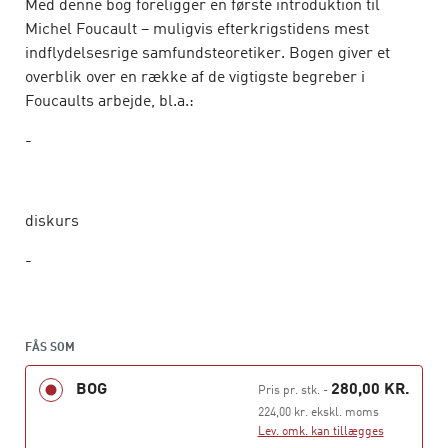
Med denne bog foreligger en første introduktion til
Michel Foucault – muligvis efterkrigstidens mest
indflydelsesrige samfundsteoretiker. Bogen giver et
overblik over en række af de vigtigste begreber i
Foucaults arbejde, bl.a.:
-
diskurs
-
magt
FÅS SOM
-
BOG
280,00 KR.
Pris pr. stk.
-
224,00 kr. ekskl. moms
Lev. omk. kan tillægges