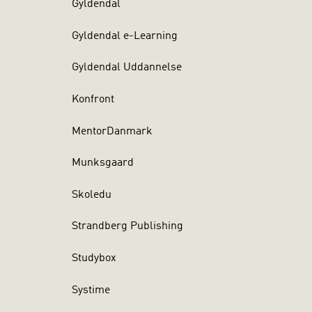
Gyldendal
er om dette
de, som er
Gyldendal e-Learning
 overdrevne
Gyldendal Uddannelse
nem den
.”
Konfront
ondon, Peter
MentorDanmark
Munksgaard
Skoledu
Strandberg Publishing
Studybox
Systime