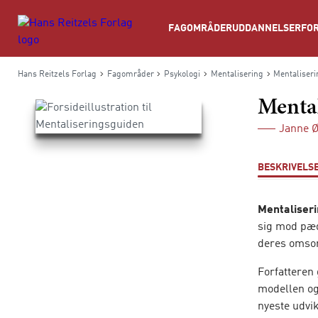
Søg
FAGOMRÅDER
UDDANNELSER
FOR
Hans Reitzels Forlag
Fagområder
Psykologi
Mentalisering
Mentaliser
Menta
Janne Ø
BESKRIVELS
Mentaliser
sig mod pæd
deres omso
Forfatteren
modellen og
nyeste udvik