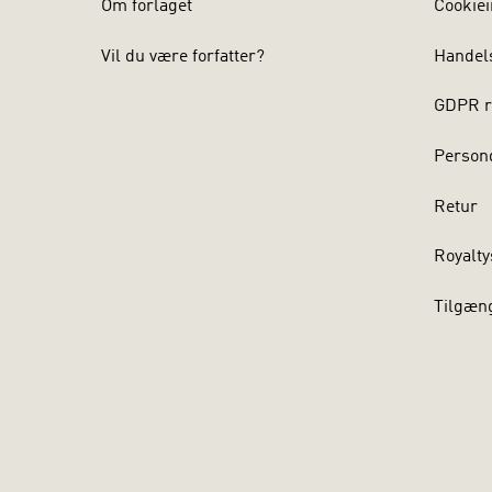
Om forlaget
Cookiei
”Det, der g
emne forsøg
Vil du være forfatter?
Handel
let at følge
Illustratio
GDPR r
intellektua
visuelle pr
Persond
Fra bog
Retur
Fonagy
Video: Jann
Royalty
Tilgæn