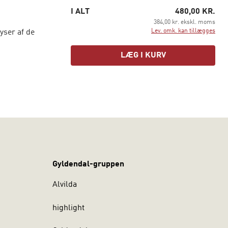
I ALT
480,00 KR.
384,00 kr. ekskl. moms
Lev. omk. kan tillægges
yser af de
LÆG I KURV
igtede og
ed udsatte
an bruge som
fte svære
ede og
Gyldendal-gruppen
Alvilda
dan
nde
highlight