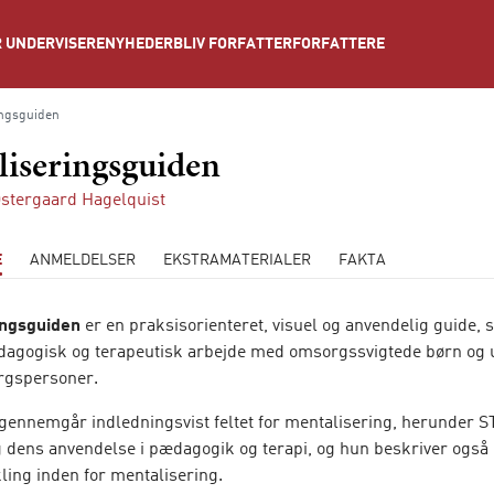
NYHEDER
BLIV FORFATTER
FORFATTERE
 UNDERVISERE
ingsguiden
liseringsguiden
stergaard Hagelquist
E
ANMELDELSER
EKSTRAMATERIALER
FAKTA
ingsguiden
er en praksisorienteret, visuel og anvendelig guide, 
agogisk og terapeutisk arbejde med omsorgssvigtede børn og 
rgspersoner.
 gennemgår indledningsvist feltet for mentalisering, herunder
 dens anvendelse i pædagogik og terapi, og hun beskriver også
ling inden for mentalisering.