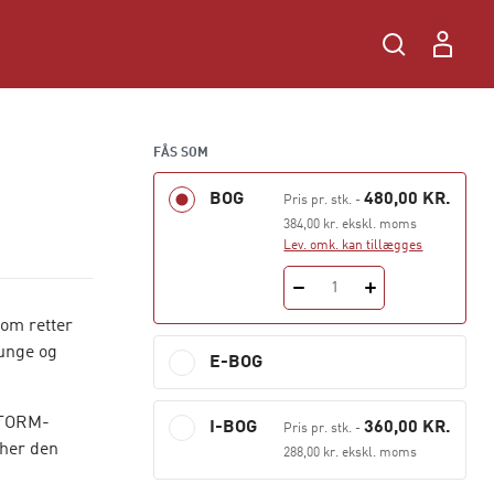
FÅS SOM
BOG
480,00 KR.
Pris pr. stk.
-
384,00 kr. ekskl. moms
Lev. omk. kan tillægges
1
som retter
unge og
E-BOG
 STORM-
I-BOG
360,00 KR.
Pris pr. stk.
-
 her den
288,00 kr. ekskl. moms