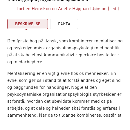
Torben Heinskou
og
Anette Højgaard Jønson
(red.)
BESKRIVELSE
FAKTA
Den første bog på dansk, som kombinerer mentalisering
og psykodynamisk organisationspsykologi med henblik
på at skabe et nyt kommunikativt repertoire hos ledere
og medarbejdere.
Mentalisering er en vigtig evne hos os mennesker. En
evne, som gør os i stand til at forstå andres og eget sind
og baggrunden for handlinger. Nogle af den
psykodynamiske organisationspsykologis styrkesider er
at forstå, hvordan det ubevidste kommer med os på
arbejde, og at dele og helheder skal forstås og erfares i
sammenhæng. Når de to tilgange kombineres, opstår et
nyt analytisk afsæt for at forstå mellemmenneskelige
interaktioner.