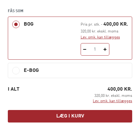
Antologien rummer både teoretiske og
FÅS SOM
anvendelsesorienterede kapitler om, hvordan
BOG
400,00 KR.
Pris pr. stk.
-
mentalisering kan styrkes, implementeres og
320,00 kr. ekskl. moms
praktiseres i vores relationer i arbejdslivet og i
Lev. omk. kan tillægges
samfundet.
1
Bogen er skrevet til alle, der har interesse i
psykodynamisk organisationspsykologi og mentalisering
i teori og praksis, til studerende på uddannelser i bl.a.
E-BOG
organisation og ledelse og til ledere, medarbejdere og
konsulenter i private og offentlige organisationer.
I ALT
400,00 KR.
320,00 kr. ekskl. moms
Lev. omk. kan tillægges
LÆG I KURV