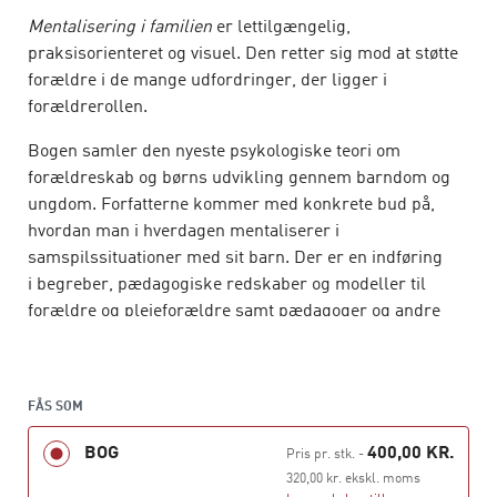
Mentalisering i familien
er lettilgængelig,
praksisorienteret og visuel. Den retter sig mod at støtte
forældre i de mange udfordringer, der ligger i
forældrerollen.
Bogen samler den nyeste psykologiske teori om
forældreskab og børns udvikling gennem barndom og
ungdom. Forfatterne kommer med konkrete bud på,
hvordan man i hverdagen mentaliserer i
samspilssituationer med sit barn. Der er en indføring
i begreber, pædagogiske redskaber og modeller til
forældre og plejeforældre samt pædagoger og andre
professionelle, der arbejder med at udvikle og støtte
forældre i deres forældreskab.
Mentaliseringsbegrebet er i bogen en katalysator for det
FÅS SOM
daglige arbejde med at understøtte barnets udvikling og
BOG
400,00 KR.
Pris pr. stk.
-
læring. Bogen sætter fokus på at styrke forældre og
320,00 kr. ekskl. moms
professionelle forældres egne mentaliseringsevner,