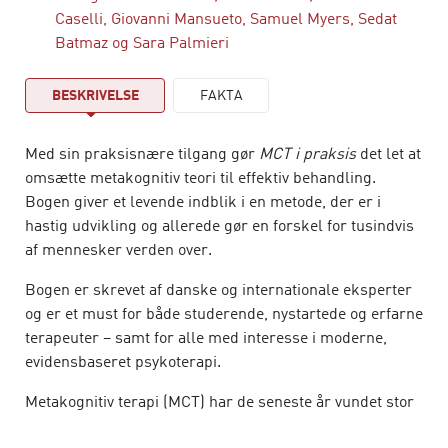
Caselli
,
Giovanni Mansueto
,
Samuel Myers
,
Sedat
Batmaz
og
Sara Palmieri
BESKRIVELSE
FAKTA
Med sin praksisnære tilgang gør
MCT i praksis
det let at
omsætte metakognitiv teori til effektiv behandling.
Bogen giver et levende indblik i en metode, der er i
hastig udvikling og allerede gør en forskel for tusindvis
af mennesker verden over.
Bogen er skrevet af danske og internationale eksperter
og er et must for både studerende, nystartede og erfarne
terapeuter – samt for alle med interesse i moderne,
evidensbaseret psykoterapi.
Metakognitiv terapi (MCT) har de seneste år vundet stor
international anerkendelse – og med god grund.