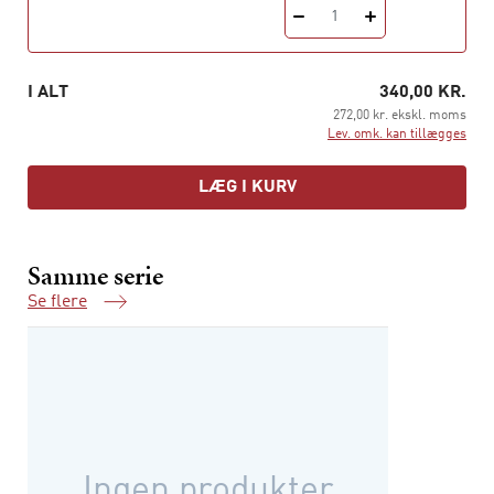
Business and Politics ved Copenhagen Business School
1
og forfatter til bl.a. Konkurrencestaten, som giver en
banebrydende analyse den globale konkurrences
betydning for Danmark.
I ALT
340,00 KR.
272,00 kr. ekskl. moms
Lev. omk. kan tillægges
LÆG I KURV
Samme serie
Se flere
Samme serie
Ingen produkter