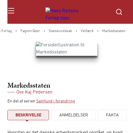
Søg
s Forlag
Fagområder
Statskundskab
Velfærd
Markedsstaten
Markedsstaten
Ove Kaj Pedersen
En del af serien
Samfund i forandring
BESKRIVELSE
ANMELDELSER
FAKTA
Hvordan er det danske arbejdsmarked opstået, og hvad