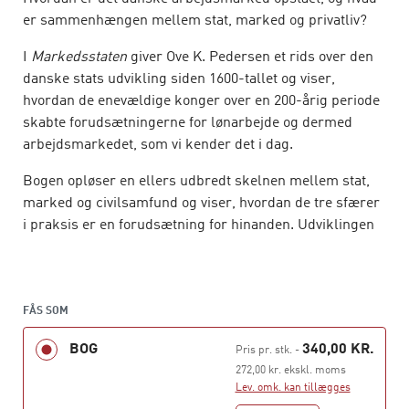
er sammenhængen mellem stat, marked og privatliv?
I
Markedsstaten
giver Ove K. Pedersen et rids over den
danske stats udvikling siden 1600-tallet og viser,
hvordan de enevældige konger over en 200-årig periode
skabte forudsætningerne for lønarbejde og dermed
arbejdsmarkedet, som vi kender det i dag.
Bogen opløser en ellers udbredt skelnen mellem stat,
marked og civilsamfund og viser, hvordan de tre sfærer
i praksis er en forudsætning for hinanden. Udviklingen
af markedsstaten har dannet det danske samfund med
alle dets kendetegn som en enhed af statslig styring og
frie markedskræfter, der stadig har afgørende
betydning for samfundets måde at fungere på, ikke
FÅS SOM
mindst når det gælder, hvordan stat og erhvervsliv
BOG
340,00 KR.
Pris pr. stk.
-
håndterer globaliseringen.
272,00 kr. ekskl. moms
Lev. omk. kan tillægges
Ove K. Pedersen er professor ved Department for