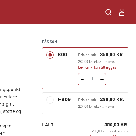
FÅS SOM
BOG
350,00 KR.
Pris pr. stk.
-
280,00 kr. ekskl. moms
Lev. omk. kan tillægges
1
angspunkt
n videre
I-BOG
280,00 KR.
Pris pr. stk.
-
sig til
224,00 kr. ekskl. moms
 støtte og
I ALT
350,00 KR.
 bogen
280,00 kr. ekskl. moms
ter