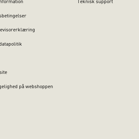
nformation
Teknisk support
sbetingelser
evisorerklæring
atapolitik
site
gelighed på webshoppen