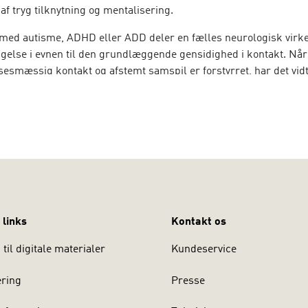
af tryg tilknytning og mentalisering.
ed autisme, ADHD eller ADD deler en fælles neurologisk virke
gelse i evnen til den grundlæggende gensidighed i kontakt. Når 
elsesmæssig kontakt og afstemt samspil er forstyrret, har det v
r for hele den udviklingspsykologiske proces – og dermed for ev
elser, aflæse sociale signaler og tilpasse sig skiftende relatione
 ikke om at rette adfærd – men om at møde mennesket, hvor det
 links
Kontakt os
til digitale materialer
Kundeservice
ering
Presse