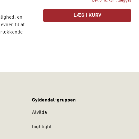
Lev. omk. kan tillægges
LÆG I KURV
lighed: en
evnen til at
idtrækkende
nen til at
r og
 er muligt.
Gyldendal-gruppen
Alvilda
highlight