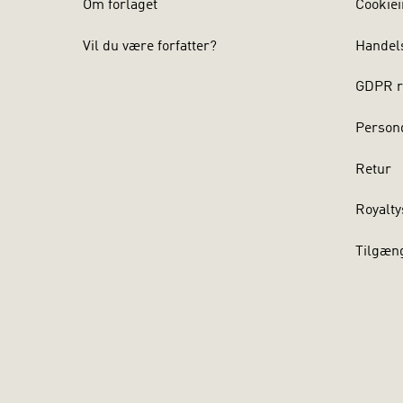
Om forlaget
Cookiei
Vil du være forfatter?
Handel
GDPR r
Persond
Retur
Royalty
Tilgæn