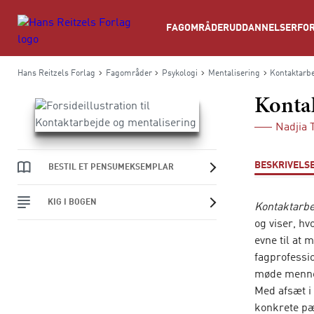
Søg
FAGOMRÅDER
UDDANNELSER
FOR
Hans Reitzels Forlag
Fagområder
Psykologi
Mentalisering
Kontaktarbe
Kontak
Nadjia
BESKRIVELS
BESTIL ET PENSUMEKSEMPLAR
KIG I BOGEN
Kontaktarbe
og viser, h
evne til at 
fagprofessi
møde menne
Med afsæt i 
konkrete pæ