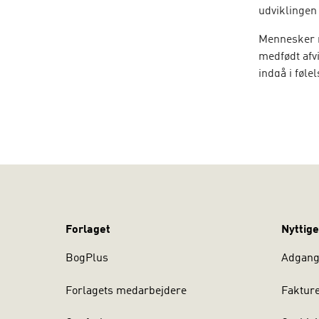
udviklingen 
Mennesker m
medfødt afvi
indgå i føl
konsekvense
regulere føl
situationer.
Det handler
Forlaget
Nyttige
BogPlus
Adgang 
Forlagets medarbejdere
Faktur