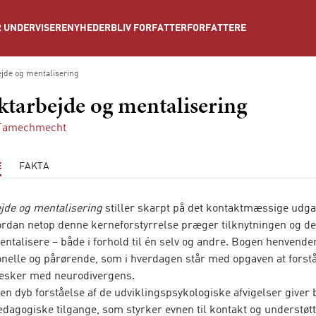
NYHEDER
BLIV FORFATTER
FORFATTERE
 UNDERVISERE
jde og mentalisering
tarbejde og mentalisering
 Tamechmecht
E
FAKTA
jde og mentalisering
stiller skarpt på det kontaktmæssige udg
vordan netop denne kerneforstyrrelse præger tilknytningen og de
mentalisere – både i forhold til én selv og andre. Bogen henvender 
onelle og pårørende, som i hverdagen står med opgaven at forstå,
sker med neurodivergens.
en dyb forståelse af de udviklingspsykologiske afvigelser giver
dagogiske tilgange, som styrker evnen til kontakt og understøt