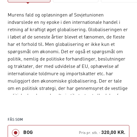
Murens fald og opløsningen af Sovjetunionen
indvarslede en ny epoke i den internationale handel i
retning af kraftigt øget globalisering. Globaliseringen er
i løbet af de seneste årtier blevet et fænomen, de fleste
har et forhold til. Men globalisering er ikke kun et
spørgsmål om økonomi. Det er også et spørgsmål om
politik, nemlig de politiske forhandlinger, beslutninger
og traktater, der med udvidelse af EU, ophævelse af
internationale toldmure og importskatter etc. har
muliggjort den økonomiske globalisering. Der er tale
om en politisk strategi, der har gennemsyret de vestlige
politiske kredse og bredt sig til stort set alle dele af
verden.
I
Konkurrencestaten
fortæller Ove K. Pedersen
FÅS SOM
globaliseringens politiske historie. Det er en historie,
hvor politik og økonomi væver sig ind i hinanden. Det er
BOG
320,00 KR.
Pris pr. stk.
-