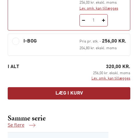
samtidig historien om en bestemt forståelse af moderne
256,00 kr. ekskl. moms
stater – nemlig ideen om ”nationernes konkurrence”,
Lev. omk. kan tillægges
dvs. ideen om, at alle lande i dag er del af en bestandig
1
international kamp på kompetencer, viden og udvikling.
Og at denne kamp er et grundvilkår, som vi ikke kan
undsige os.
I-BOG
256,00 KR.
Pris pr. stk.
-
204,80 kr. ekskl. moms
Ove K. Pedersen er professor ved International Center
for Business and Politics, CBS. Tildelt
videnskabsministeriets pris
Årets forskningsformidler
I ALT
320,00 KR.
2008.
256,00 kr. ekskl. moms
Lev. omk. kan tillægges
LÆG I KURV
Samme serie
Se flere
Samme serie