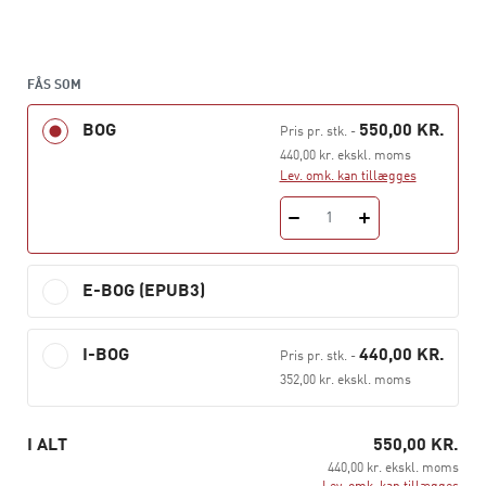
psykiske lidelser og forener solid teori med
praksisnære kliniske anvisninger.
Med sin klare struktur, høje faglighed og fokus på
FÅS SOM
anvendelse i praksis er
Kognitiv terapi
en uundværlig
lærebog for studerende og et solidt referenceværk for
BOG
550,00 KR.
Pris pr. stk.
-
praktikere inden for blandt andet psykologi og
440,00 kr. ekskl. moms
psykoterapi.
Lev. omk. kan tillægges
Bogen er redigeret af Nicole K. Rosenberg og Mikkel
1
Arendt, der begge forener omfattende
forskningsmæssig og klinisk erfaring.
E-BOG (EPUB3)
I-BOG
440,00 KR.
Pris pr. stk.
-
352,00 kr. ekskl. moms
I ALT
550,00 KR.
440,00 kr. ekskl. moms