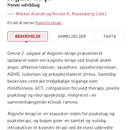
Nyeste udvikling
Mikkel Arendt
og
Nicole K. Rosenberg
(red.)
En del af serien
Kognitiv terapi
BESKRIVELSE
ANMELDELSER
FAKTA
Denne 2. udgave af
Kognitiv terapi
præsenterer
opdateret viden om kognitiv terapi ved blandt andet
angst, affektive lidelser, skizofreni, spiseforstyrrelser,
ADHD, ludomani og arbejdsrelateret stress. Samtidig
beskrives centrale tredjebølge-tilgange som
mindfulness, ACT, compassion focused therapy, positiv
psykologi og neuropsykologi, integreret i en
sammenhængende klinisk ramme.
Kognitiv terapi
er en klassiker inden for psykologi og
psykoterapi, og bogen giver en samlet og nutidig
introduktion til kognitiv terapi ved de mest udbredte