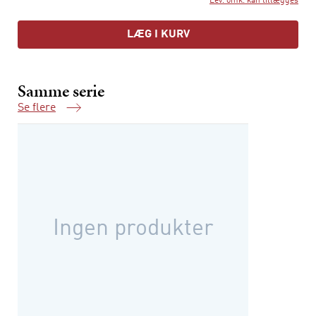
Lev. omk. kan tillægges
LÆG I KURV
Samme serie
Se flere
Samme serie
Ingen produkter