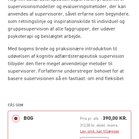
supervisionsmodeller og evalueringsmetoder, der kan
anvendes af supervisorer, såvel erfarne som begyndere,
som retningslinje og inspirationskilde til individuel og
gruppesupervision af alle faggrupper, der udøver
psykoterapi og beslægtet arbejde.
Med bogens brede og praksisnære introduktion til
udøvelsen af kognitiv adfærdsterapeutisk supervision
tilbyder den flere meget anvendelige metoder til
supervisorer. Forfatterne understreger behovet for at
basere supervisionen på en fastlagt, om end fleksibel
model, som afspejler de grundlæggende principper og
metoder i kognitiv adfærdsterapi (KAT).
FÅS SOM
Bogen henvender sig primært til supervisorer, der har
til opgave at supervisere udøvere af kognitiv
BOG
390,00 KR.
Pris pr. stk.
-
adfærdsterapi, men rummer mange interventioner, der
312,00 kr. ekskl. moms
kan anvendes mere bredt. Den er skrevet i et
Lev. omk. kan tillægges
lettilgængeligt sprog med mange kliniske eksempler og