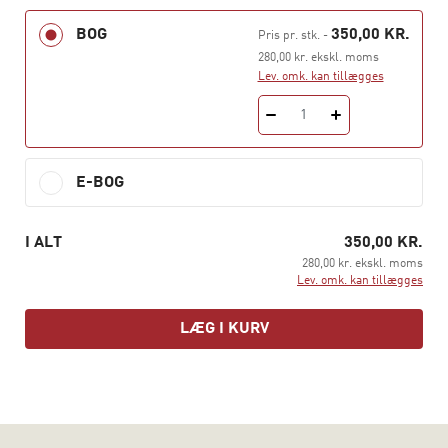
hvordan vi reagerer på dem, er afgørende for, hvilken
fremtid vi får.
BOG
350,00 KR.
Pris pr. stk.
-
280,00 kr. ekskl. moms
Klima i litteratur, sprog og medier
er den første
Lev. omk. kan tillægges
danskfaglige antologi om klima som integrerer fagets
tre hoveddimensioner litteratur, sprog og medier. Bogen
1
er redigeret af Sune Auken, Helle Kannik Haastrup &
Søren Beck Nielsen fra Københavns Universitet og
E-BOG
skrevet af eksperter på området
I ALT
350,00 KR.
280,00 kr. ekskl. moms
Lev. omk. kan tillægges
LÆG I KURV