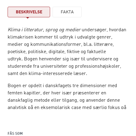
BESKRIVELSE
FAKTA
Klima i litteratur, sprog og medier
undersøger, hvordan
klimakrisen kommer til udtryk i udvalgte genrer,
medier og kommunikationsformer, bl.a. litterære,
poetiske, politiske, digitale, fiktive og faktuelle
udtryk. Bogen henvender sig især til undervisere og
studerende fra universiteter og professionshøjskoler,
samt den klima-interesserede læser.
Bogen er opdelt i danskfagets tre dimensioner med
femten kapitler, der hver især præsenterer en
danskfaglig metode eller tilgang, og anvender denne
analytisk på en eksemplarisk case med særlig fokus på
klimaspørgsmålet.
Klimakrisen er et moderne vilkår og hvordan vi
som mennesker forstår klimaforandringerne, og
FÅS SOM