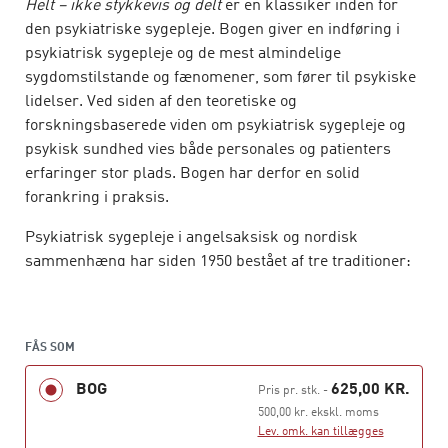
Helt – ikke stykkevis og delt
er en klassiker inden for
den psykiatriske sygepleje. Bogen giver en indføring i
psykiatrisk sygepleje og de mest almindelige
sygdomstilstande og fænomener, som fører til psykiske
lidelser. Ved siden af den teoretiske og
forskningsbaserede viden om psykiatrisk sygepleje og
psykisk sundhed vies både personales og patienters
erfaringer stor plads. Bogen har derfor en solid
forankring i praksis.
Psykiatrisk sygepleje i angelsaksisk og nordisk
sammenhæng har siden 1950 bestået af tre traditioner:
relationstraditionen, miljøterapitraditionen og
traditionen fra psykiatrisk sygepleje i det kommunale
sundhedsvæsen. Disse traditioner afspejles også i
FÅS SOM
bogen. De kan opfattes både som en udviklingslinje i tid
bestående af tre faglige fokusområder for den
BOG
625,00 KR.
Pris pr. stk.
-
psykiatriske sygepleje, og som tre traditioner som
500,00 kr. ekskl. moms
fortsat eksisterer i psykisk sundhedsarbejde.
Lev. omk. kan tillægges