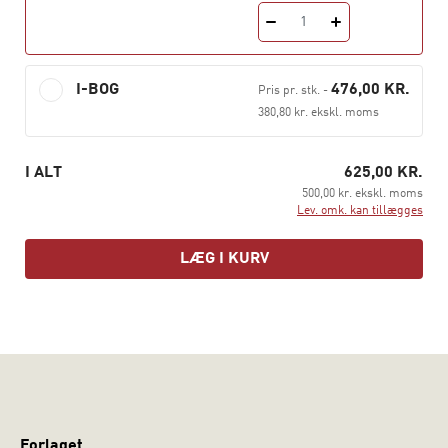
I denne 4. udgave er kapitlerne grundigt revideret, og
1
flere kapitler er delvis nyskrevne. De nye kapitler
handler om recovery, recovery-orienteret omsorg og
I-BOG
476,00 KR.
Pris pr. stk.
-
psykisk sundhedsarbejde med ældre. Både
380,80 kr. ekskl. moms
relationsperspektivet, samfundsperspektivet og det
tværfaglige perspektiv er yderligere styrket i denne
udgave.
I ALT
625,00 KR.
500,00 kr. ekskl. moms
Lev. omk. kan tillægges
LÆG I KURV
Forlaget