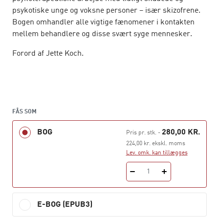
psykotiske unge og voksne personer – især skizofrene.
Bogen omhandler alle vigtige fænomener i kontakten
mellem behandlere og disse svært syge mennesker.
Forord af Jette Koch.
FÅS SOM
BOG
280,00 KR.
Pris pr. stk.
-
224,00 kr. ekskl. moms
Lev. omk. kan tillægges
1
E-BOG (EPUB3)