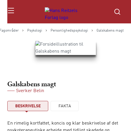
Søg
Fagområder
Psykologi
Personlighedspsykologi
Galskabens magt
Galskabens magt
Sverker Belin
BESKRIVELSE
FAKTA
En rimelig kortfattet, koncis og klar beskrivelse af det
psykoterapeutiske arbejde med tidligt skadede og