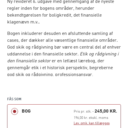
Ny revideret 6. udgave med gennemgang af de nyeste
regler inden for bogens områder, herunder
bekendtgørelsen for boligkredit, det finansielle
klagenævn m.v..
Bogen inkluderer desuden en afsluttende samling af
cases, der dækker alle væsentlige finansielle områder.
God skik og rådgivning bør være en central del af enhver
uddannelse i den finansielle sektor.
Etik og rådgivning
i
den finansielle sektor
er en letlæst lærebog, der
gennemgår etik i et historisk perspektiv, begreberne
god skik og rådgivning, professionsansvar,
klageprocesser samt samfundsetik, hvidvask og CSR.
I overskuelige kapitler gives både en grundig
gennemgang af praksis og de relevante regler og
FÅS SOM
bekendtgørelser for:
BOG
245,00 KR.
Pris pr. stk.
-
Penge- og realkreditinstitutter
196,00 kr. ekskl. moms
Lev. omk. kan tillægges
Finansielle rådgivere, investeringsrådgivere og