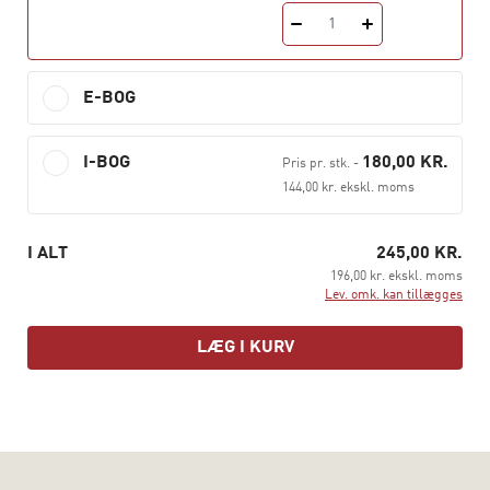
boligkreditformidlere
1
Forsikring og pension
Revision
E-BOG
Ejendomshandel
I-BOG
180,00 KR.
Ejendomsadministration
Pris pr. stk.
-
144,00 kr. ekskl. moms
Etik og rådgivning
bør være uundværlig for alle aktører i
finanssektoren og kan læses af alle på en finansiel
I ALT
245,00 KR.
uddannelse.
196,00 kr. ekskl. moms
Lev. omk. kan tillægges
LÆG I KURV