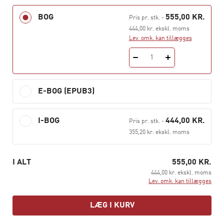
(kapitel 14).
BOG
555,00 KR.
Pris pr. stk.
-
Bogen indledes med en beskrivelse af virksomhedens
444,00 kr. ekskl. moms
afsætnings- og omkostningsforhold samt værdikæder.
Lev. omk. kan tillægges
Herefter gennemgås aktivitetsoptimering,
kapacitetsstyring, virksomhedens budgetter, investering
1
og finansiering samt årsrapporter og regnskabsanalyse.
E-BOG (EPUB3)
Til bogen hører der også en opgavesamling, der
indeholder et bredt udvalg af opgaver, som dækker
lærebogens emner.
I-BOG
444,00 KR.
Pris pr. stk.
-
355,20 kr. ekskl. moms
I ALT
555,00 KR.
444,00 kr. ekskl. moms
Lev. omk. kan tillægges
LÆG I KURV