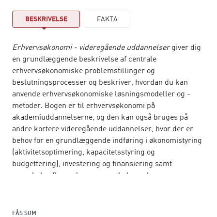
BESKRIVELSE
FAKTA
Erhvervsøkonomi - videregående uddannelser
giver dig
en grundlæggende beskrivelse af centrale
erhvervsøkonomiske problemstillinger og
beslutningsprocesser og beskriver, hvordan du kan
anvende erhvervsøkonomiske løsningsmodeller og -
metoder. Bogen er til erhvervsøkonomi på
akademiuddannelserne, og den kan også bruges på
andre kortere videregående uddannelser, hvor der er
behov for en grundlæggende indføring i økonomistyring
(aktivitetsoptimering, kapacitetsstyring og
budgettering), investering og finansiering samt
regnskabsaflæggelse og regnskabsanalyse.
Denne 6. udgave er udvidet med et kapitel om CSR og
ESG-rapportering (kapitel 13) og et kapitel om bogføring
FÅS SOM