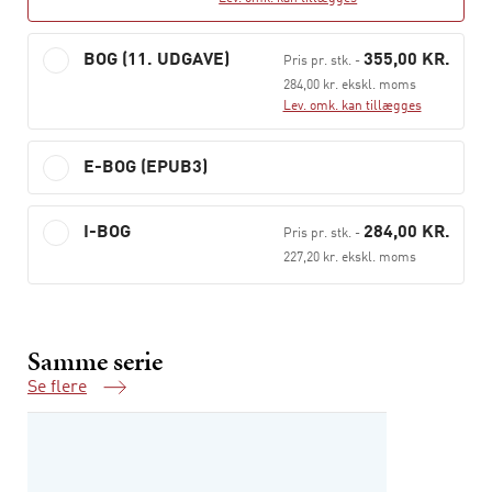
materialesamling
, 5. udgave, der understøtter læring og
undervisning.
BOG (11. UDGAVE)
355,00 KR.
Pris pr. stk.
-
284,00 kr. ekskl. moms
Lev. omk. kan tillægges
E-BOG (EPUB3)
I-BOG
284,00 KR.
Pris pr. stk.
-
227,20 kr. ekskl. moms
Samme serie
Se flere
Samme serie