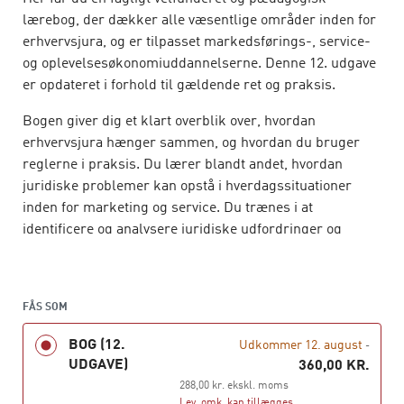
lærebog, der dækker alle væsentlige områder inden for
erhvervsjura, og er tilpasset markedsførings-, service-
og oplevelsesøkonomiuddannelserne. Denne 12. udgave
er opdateret i forhold til gældende ret og praksis.
Bogen giver dig et klart overblik over, hvordan
erhvervsjura hænger sammen, og hvordan du bruger
reglerne i praksis. Du lærer blandt andet, hvordan
juridiske problemer kan opstå i hverdagssituationer
inden for marketing og service. Du trænes i at
identificere og analysere juridiske udfordringer og
omsætte juraen til fagligt velbegrundede løsninger.
Den er til dig, som læser på en akademi- og
diplomuddannelser samt uddannelser på
FÅS SOM
bachelorniveau, men den er også god for praktikere, der
BOG (12.
Udkommer 12. august
-
vil have et overblik over området.
UDGAVE)
360,00 KR.
288,00 kr. ekskl. moms
Til bogen hører
Erhvervsjura – opgave- og
Lev. omk. kan tillægges