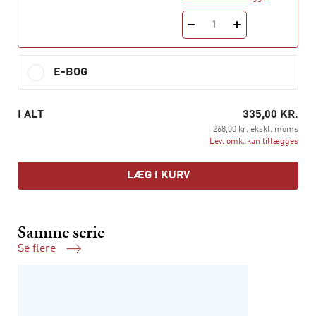
1
E-BOG
I ALT
335,00 KR.
268,00 kr. ekskl. moms
Lev. omk. kan tillægges
LÆG I KURV
Samme serie
Se flere
Samme serie