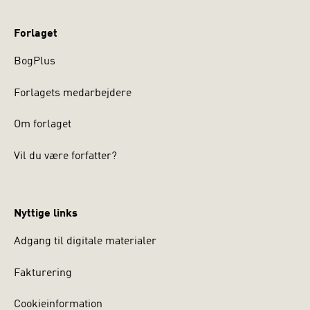
2. udgave er udvidet med bl.a. et nyt kapitel,
Forlaget
arbejdsspørgsmål, kommentarer samt et efterord
skrevet af psykolog Jesper Birck.
BogPlus
Forlagets medarbejdere
Om forlaget
Vil du være forfatter?
Nyttige links
Adgang til digitale materialer
Fakturering
Cookieinformation