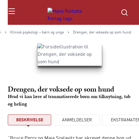
Søg
i
Klinisk psykologi – børn og unge
Drengen, der voksede op som hund
Drengen, der voksede op som hund
Hvad vi kan lære af traumatiserede børn om tilknytning, tab
og heling
BESKRIVELSE
ANMELDELSER
EKSTRAMATE
”Bruce Perry og Maia Szalavitz har skrevet denne bog ud