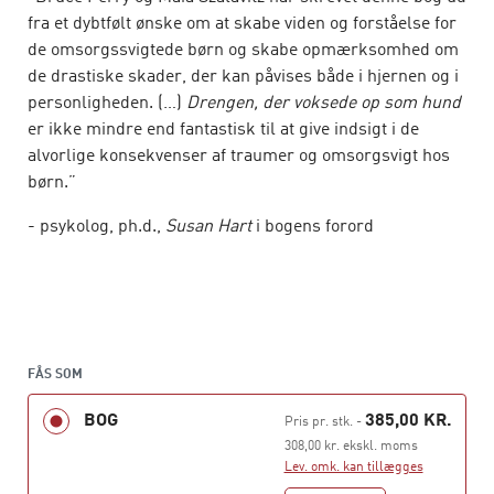
fra et dybtfølt ønske om at skabe viden og forståelse for
de omsorgssvigtede børn og skabe opmærksomhed om
de drastiske skader, der kan påvises både i hjernen og i
personligheden. (…)
Drengen, der voksede op som hund
er ikke mindre end fantastisk til at give indsigt i de
alvorlige konsekvenser af traumer og omsorgsvigt hos
børn.”
- psykolog, ph.d.,
Susan Hart
i bogens forord
Bruce Perry er børnepsykiater og en internationalt
kendt autoritet i forhold til børn og kriser. Hans
forskning og kliniske praksis fokuserer på at undersøge
FÅS SOM
langtidseffekterne hos traumatiserede børn, unge og
BOG
385,00 KR.
voksne, og han har i vidt omfang beskrevet, hvordan
Pris pr. stk.
-
omsorgssvigt og barndomstraumer kan medføre
308,00 kr. ekskl. moms
Lev. omk. kan tillægges
alvorlige og livslange neurale forstyrrelser og neuralt