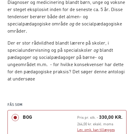
Diagnoser og medicinering blandt børn, unge og voksne
er steget eksplosivt inden for de seneste ca. 5 år. Disse
tendenser berører både det almen- og
specialpædagogiske område
og
de socialpædagogiske
områder.
Der er stor rådvildhed blandt lærere på skoler, i
specialundervisning og på specialskoler
og
blandt
pædagoger og socialpædagoger på børne- og
ungeområdet m.m. - for hvilke konsekvenser har dette
for den pædagogiske praksis? Det søger denne antologi
at undersøge
ud fra teoretiske, filosofiske og videnssociologiske
tilgange til formidling af praksisnær forskning og
praktikererfaringer. Antologiens forfattere er
FÅS SOM
psykologer, sociologer, filosoffer, pædagogisk
BOG
330,00 KR.
Pris pr. stk.
-
uddannede forskere og praktikere.
264,00 kr. ekskl. moms
Lev. omk. kan tillægges