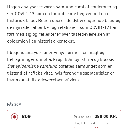
Bogen analyserer vores samfund ramt af epidemien og
ser COVID-19 som en forandrende begivenhed og et
historisk brud. Bogen sporer de dybereliggende brud og
de myriader af tanker og relationer, som COVID-19 har
ført med sig og reflekterer over tilstedeværelsen af
epidemien i en historisk kontekst.
I bogens analyser aner vi nye former for magt og
betragtninger om bl.a. krop, køn, by, klima og klasse. I
Det epidemiske samfund
opfattes samfundet som en
tilstand af refleksivitet, hvis forandringspotentialer er
igangsat af tilstedeværelsen af virus.
Bogens bidrag er skrevet af førende danske forskere og
vækker til eftertanke.
FÅS SOM
Bogen er redigeret af Ole B. Jensen, professor på
BOG
380,00 KR.
Institut for Arkitektur og Medieteknologi, Aalborg
Pris pr. stk.
-
Universitet, og Nikolaj Schultz, ph.d.-stipendiat i
304,00 kr. ekskl. moms