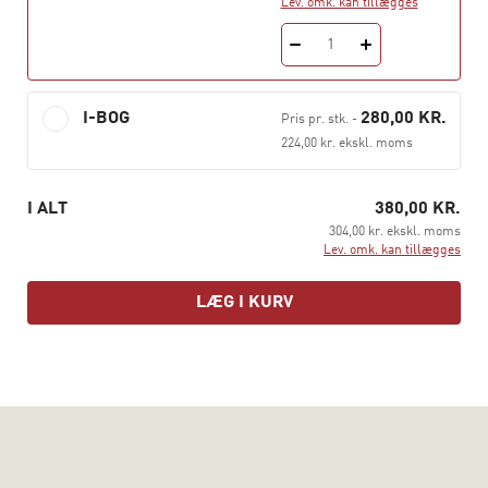
Lev. omk. kan tillægges
sociologi på Københavns Universitet. Begge kendte for
deres engagement i at åbne nye mulige tankerum.
1
I-BOG
280,00 KR.
Pris pr. stk.
-
224,00 kr. ekskl. moms
I ALT
380,00 KR.
304,00 kr. ekskl. moms
Lev. omk. kan tillægges
LÆG I KURV