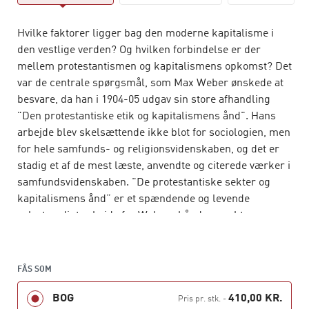
Hvilke faktorer ligger bag den moderne kapitalisme i
den vestlige verden? Og hvilken forbindelse er der
mellem protestantismen og kapitalismens opkomst? Det
var de centrale spørgsmål, som Max Weber ønskede at
besvare, da han i 1904-05 udgav sin store afhandling
"Den protestantiske etik og kapitalismens ånd". Hans
arbejde blev skelsættende ikke blot for sociologien, men
for hele samfunds- og religionsvidenskaben, og det er
stadig et af de mest læste, anvendte og citerede værker i
samfundsvidenskaben. "De protestantiske sekter og
kapitalismens ånd” er et spændende og levende
selvstændigt arbejde fra Webers hånd om sekternes
betydning.
Webers tanker på disse områder er stadig lige aktuelle
FÅS SOM
og vedkommende, specielt hvad angår rationalisering,
samfundsstruktur og religiøse ideers indflydelse.
BOG
410,00 KR.
Pris pr. stk.
-