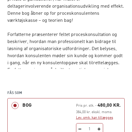
deltagerinvolverende organisationsudvikling med effekt.
Denne bog åbner op for proceskonsulentens
værktøjskasse – og teorien bag!
Forfatterne præsenterer feltet proceskonsultation og
beskriver, hvordan man professionelt kan bidrage til
løsning af organisatoriske udfordringer. Det belyses,
hvordan konsulenten møder sin kunde og kommer godt
i gang, når en ny konsulentopgave skal tilrettelægges.
Forfatterne viser også, hvilke teoretiske overvejelser
samt anvendelige redskaber man kan gøre brug af for at
skabe en kvalitetsproces.
FÅS SOM
Herudover rummer bogen en fyldig beskrivelse af seks
BOG
480,00 KR.
traditioner, som proceskonsulenten kan arbejde ud fra:
Pris pr. stk.
-
· Den systemiske position
384,00 kr. ekskl. moms
Lev. omk. kan tillægges
· Den anerkendende position
· Den løsningsorienterede position
1