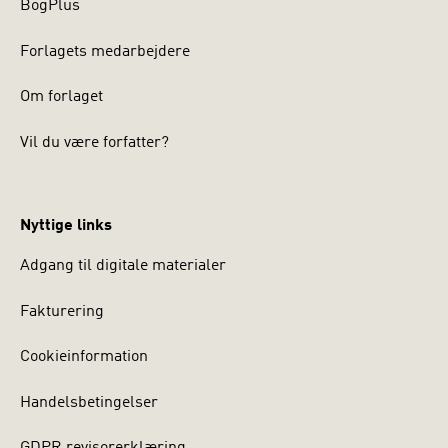
BogPlus
Kristian Dahl, cand. psyk. og erhvervspsykolog, arbejder
Forlagets medarbejdere
med ledelse og organisationsudvikling hos Ilosi.
Andreas Granhof Juhl, cand. psyk. og selvstændig
Om forlaget
erhvervspsykolog, arbejder med lederuddannelse.
Vil du være forfatter?
Nyttige links
Adgang til digitale materialer
Fakturering
Cookieinformation
Handelsbetingelser