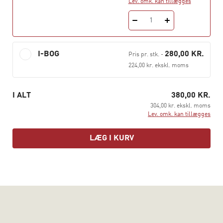
Lev. omk. kan tillægges
den offentlige økonomi. Anden del sætter fokus på en
række centrale sektorer i den danske økonomi. Tredje
1
del sætter fokus på udfordringerne for den
offentlige økonomi nu og i fremtiden.
I-BOG
280,00 KR.
Pris pr. stk.
-
5. udgave er ajourført med de nyeste tal, litteratur og
224,00 kr. ekskl. moms
udviklinger på området, så bogen nu giver en mere
omfattende indføring i principperne for den offentlige
I ALT
380,00 KR.
økonomi. Bogen er redigeret af professor JESPER
304,00 kr. ekskl. moms
JESPERSEN og professor BENT GREVE, RUC.
Lev. omk. kan tillægges
LÆG I KURV