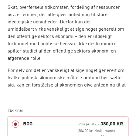
Skat, overførselsindkomster, fordeling af ressourcer
osv. er emner, der alle giver anledning til store
ideologiske uenigheder. Derfor kan det
umiddelbart virke vanskeligt at sige noget generelt om
den offentlige sektors økonomi – den er uløseligt
forbundet med politiske hensyn. Ikke desto mindre
spiller studiet af den offentlige sektors økonomi en
afgørende rolle.
For selv om det er vanskeligt at sige noget generelt om,
hvilke politisk-økonomiske mål et samfund bør sætte
sig, kan en forståelse af økonomien give anledning til at
handle på en måde, så man bedst og mest fornuftigt når
de mål, man nu engang har sat sig – uanset den
bagvedliggende ideologi.
FÅS SOM
Denne bog præsenterer den offentlige økonomis
BOG
380,00 KR.
Pris pr. stk.
-
indretning og måde at fungere på. Bogens første del
304,00 kr. ekskl. moms
præsenterer centrale teorier og principper for