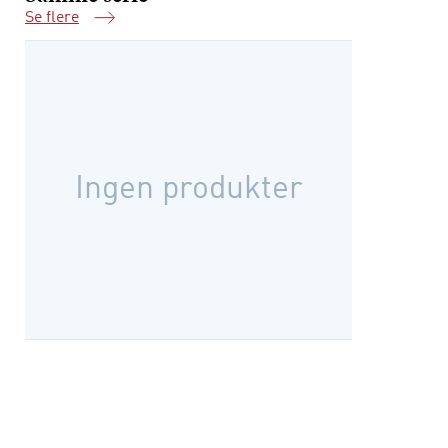
Se flere
Samme serie
Ingen produkter