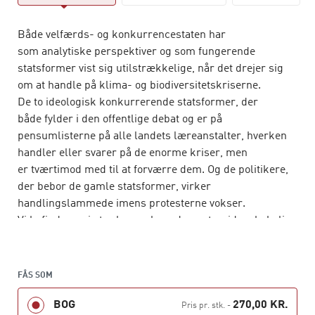
Både velfærds- og konkurrencestaten har
som analytiske perspektiver og som fungerende
statsformer vist sig utilstrækkelige, når det drejer sig
om at handle på klima- og biodiversitetskriserne.
De to ideologisk konkurrerende statsformer, der
både fylder i den offentlige debat og er på
pensumlisterne på alle landets læreanstalter, hverken
handler eller svarer på de enorme kriser, men
er tværtimod med til at forværre dem. Og de politikere,
der bebor de gamle statsformer, virker
handlingslammede imens protesterne vokser.
Vi befinder os i et vakuum, hvor den naturvidenskabelige
forskerstand kun har givet os ti år til at vende
udviklingen.
Ifølge
Den bæredygtige stat
kan en sådan
FÅS SOM
omstillingsproces hverken tænkes eller praktiseres
BOG
270,00 KR.
som et rent teknologisk fix og ej heller kun som
Pris pr. stk.
-