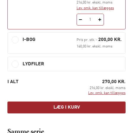
summen af individuelle handlinger. Der er derimod
216,00 kr. ekskl. moms
Lev. omk. kan tillægges
behov for en omfattende kollektiv proces, som griber ind
i stat, marked og civilsamfund, og som i sidste ende må
1
munde ud i en helt ny statsform, den bæredygtige stat.
Bogen, der vækker til eftertanke, er skrevet af de to
I-BOG
200,00 KR.
Pris pr. stk.
-
anerkendte sociologer Rasmus Willig og Anders Blok.
160,00 kr. ekskl. moms
Begge er kendte debattører i den danske offentlighed.
LYDFILER
I ALT
270,00 KR.
216,00 kr. ekskl. moms
Lev. omk. kan tillægges
LÆG I KURV
Samme serie