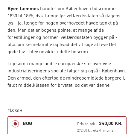
Byen tæmmes
handler om København i tidsrummet
1830 til 1895, dvs. længe før velfærdsstaten så dagens
lys - ja, længe for nogen overhovedet havde tænkt på
den. Men det er bogens pointe, at mange af de
forestillinger og normer, velfærdsstaten bygger på -
bl.a. om kernefamilie og hvad det vil sige at leve Det
gode Liv - blev udviklet i dette tidsrum.
Ligesom i mange andre europæiske storbyer vise
industrialiseringens sociale følger sig også i København.
Den armod, den efterlod de mindrebemidlede borgere i,
faldt middelklassen for brystet, og det var denne
fattigdom, skidenhed og det i deres øjne lastefulde liv,
de ønskede at gøre noget ved. Det gav sig udtrykt i de
initiativer, der blev taget både gennem lovgivningen mht.
FÅS SOM
hygiejne, politivæsen, fattigvæsen og prostitution, og
gennem den private velgørenhed med dens
BOG
340,00 KR.
Pris pr. stk.
-
bespisningsforeninger, understøttelsesforeninger og
272,00 kr. ekskl. moms