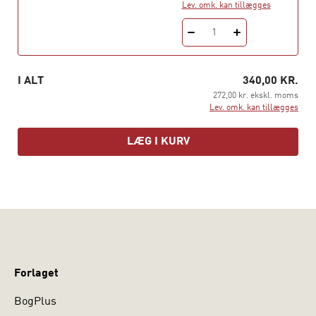
menighedspleje - i begge tilfælde med kernefamilien
Lev. omk. kan tillægges
som bagvedliggende ideal og moralsk værn mod byens
1
pulserende, men også farlige liv. Byen skulle tæmmes,
og det var middelstanden, der styrede processen. Det
var dens forestillom om Det gode Liv, der prægede alle
I ALT
340,00 KR.
offentlige og private tiltag i byen. Beretningen om dette
272,00 kr. ekskl. moms
forløb er fyldt med citater fr aviser, tidsskrifter,
Lev. omk. kan tillægges
bekendtgørelser og reglementer - en sand guldgrube af
utraditionelle kilder fra perioden.
LÆG I KURV
Karin Lützen er mag.art i folkemindevidenskaben, ph.d.
Forlaget
BogPlus