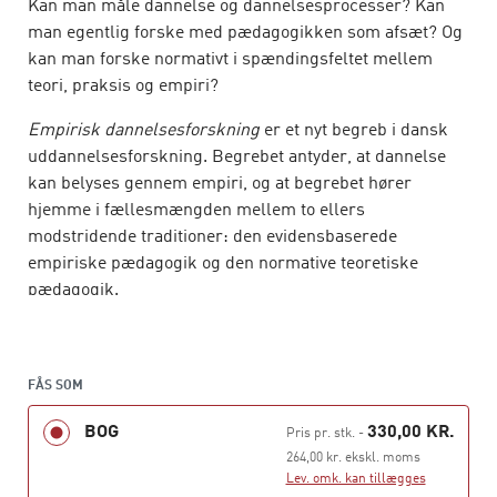
Kan man måle dannelse og dannelsesprocesser? Kan
man egentlig forske med pædagogikken som afsæt? Og
kan man forske normativt i spændingsfeltet mellem
teori, praksis og empiri?
Empirisk dannelsesforskning
er et nyt begreb i dansk
uddannelsesforskning. Begrebet antyder, at dannelse
kan belyses gennem empiri, og at begrebet hører
hjemme i fællesmængden mellem to ellers
modstridende traditioner: den evidensbaserede
empiriske pædagogik og den normative teoretiske
pædagogik.
Bogen fremskriver dette nye begreb, hvor pædagogisk
teori og pædagogisk praksis mødes i empirien. Det
kommer til syne i de fortolkninger, vi med teori kan lave
FÅS SOM
om praksis, og i de udfordringer praksis stiller til
BOG
330,00 KR.
Pris pr. stk.
-
teorien og empirien.
264,00 kr. ekskl. moms
Lev. omk. kan tillægges
Empirisk dannelsesforskning
henvender sig både til