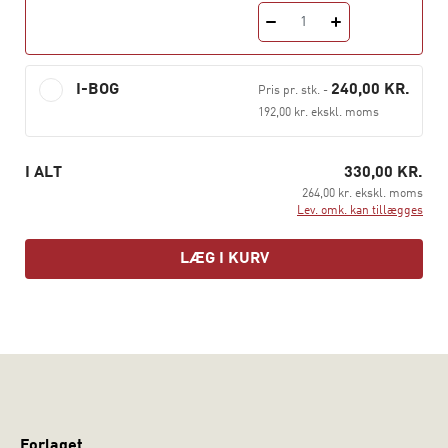
studerende og til forskere, der undersøger den
1
pædagogiske virkelighed, hvori dannelse er central.
I-BOG
240,00 KR.
Pris pr. stk.
-
192,00 kr. ekskl. moms
I ALT
330,00 KR.
264,00 kr. ekskl. moms
Lev. omk. kan tillægges
LÆG I KURV
Forlaget