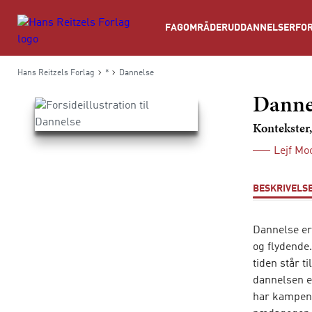
Søg
FAGOMRÅDER
UDDANNELSER
FOR
Hans Reitzels Forlag
*
Dannelse
Danne
Kontekster,
Lejf Mo
BESKRIVELS
Dannelse er
og flydende.
tiden står t
dannelsen e
har kampen 