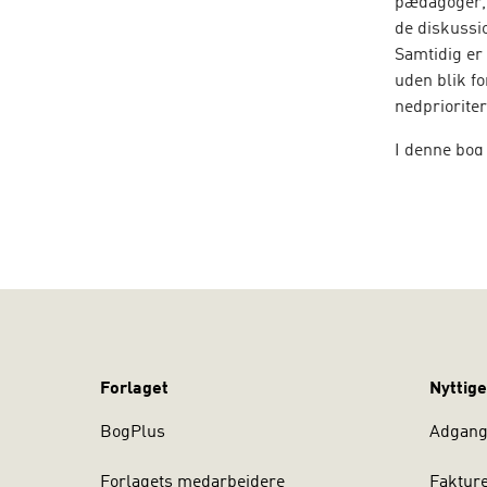
pædagoger, 
de diskussi
Samtidig er
uden blik f
nedprioriter
I denne bog 
nutiden ved 
processer. 
dannelsesteo
Dannelse
he
fremtidens 
Forlaget
Nyttige
BogPlus
Adgang 
Forlagets medarbejdere
Faktur