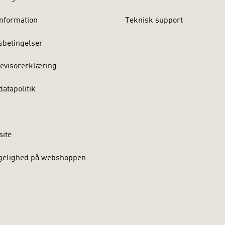
nformation
Teknisk support
sbetingelser
evisorerklæring
atapolitik
site
gelighed på webshoppen