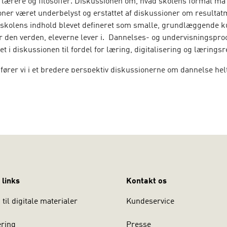
lærere og filosoffer. Diskussionen om, hvad skolens formål må 
oner været underbelyst og erstattet af diskussioner om resultat
 skolens indhold blevet defineret som smalle, grundlæggende 
or den verden, eleverne lever i. Dannelses- og undervisningspro
et i diskussionen til fordel for læring, digitalisering og læringsr
fører vi i et bredere perspektiv diskussionerne om dannelse helt
hjælp af fire perspektiver: Dannelseskontekster, -visioner, - te
Kapitlerne fremstår samlet som et kalejdoskopisk udvalg af
rier og -diskussioner ud fra disse fire perspektiver.
nvender sig til de mange, der arbejder med eller studerer for at
folkeskole.
 links
Kontakt os
til digitale materialer
Kundeservice
ering
Presse