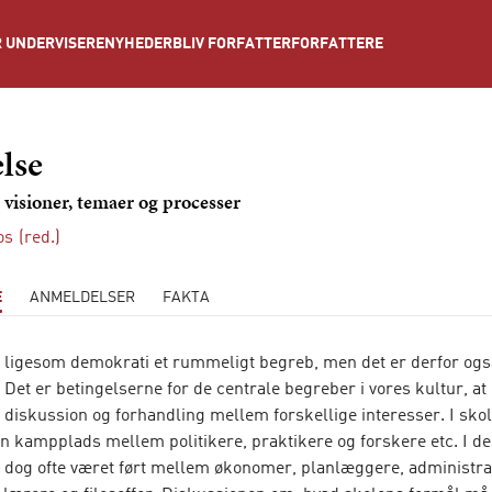
NYHEDER
BLIV FORFATTER
FORFATTERE
 UNDERVISERE
lse
 visioner, temaer og processer
os
(red.)
E
ANMELDELSER
FAKTA
 ligesom demokrati et rummeligt begreb, men det er derfor ogs
 Det er betingelserne for de centrale begreber i vores kultur, at
il diskussion og forhandling mellem forskellige interesser. I sko
n kampplads mellem politikere, praktikere og forskere etc. I de
dog ofte været ført mellem økonomer, planlæggere, administra