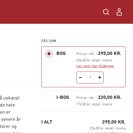
FÅS SOM
BOG
295,00 KR.
Pris pr. stk.
-
236,00 kr. ekskl. moms
Lev. omk. kan tillægges
1
I-BOG
220,00 KR.
å uskarpt
Pris pr. stk.
-
176,00 kr. ekskl. moms
 de hele
len er
 senere år
I ALT
295,00 KR.
torer og
236,00 kr. ekskl. moms