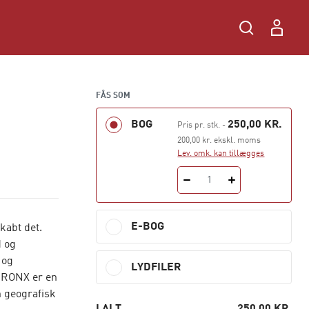
FÅS SOM
BOG
250,00 KR.
Pris pr. stk.
-
200,00 kr. ekskl. moms
Lev. omk. kan tillægges
1
E-BOG
kabt det.
d og
 og
LYDFILER
BRONX er en
n geografisk