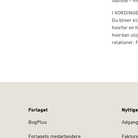
fodnote – m
I VORDINGB
Du bliver kl
hvorfor en h
hvordan ulig
relationer.
uligheden m
Digtene sætt
privilegier 
med i stilhe
på grænsen 
EMIL FALSTE
Forlaget
Nyttige
BogPlus
Adgang 
Forlagets medarbejdere
Faktur