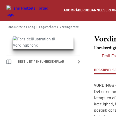
Søg
FAGOMRÅDER
UDDANNELSER
FOR
Hans Reitzels Forlag
Fagområder
Vordingbronx
Vordi
Forskerdig
Emil Fa
BESTIL ET PENSUMEKSEMPLAR
BESKRIVELS
VORDINGBRON
Det er en hi
længslen ef
kærlighed, 
poetisk opr