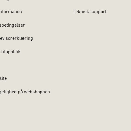
nformation
Teknisk support
sbetingelser
evisorerklæring
atapolitik
site
gelighed på webshoppen