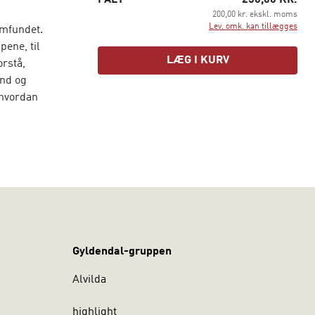
I ALT
250,00 KR.
200,00 kr. ekskl. moms
Lev. omk. kan tillægges
mfundet.
pene, til
LÆG I KURV
orstå,
ind og
 hvordan
entitet.
se,
e kæmper
 bevæger sig
ngborg.
Gyldendal-gruppen
Alvilda
highlight