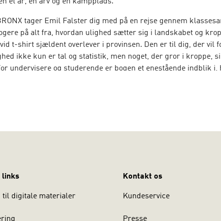
en et ar, en arv og en kampplads.
RONX tager Emil Falster dig med på en rejse gennem klassesa
ogere på alt fra, hvordan ulighed sætter sig i landskabet og krop
vid t-shirt sjældent overlever i provinsen. Den er til dig, der vil f
hed ikke kun er tal og statistik, men noget, der gror i kroppe, s
 For undervisere og studerende er bogen et enestående indblik i,
ellem land og by og samfundets marginalisering former liv og id
er ord på de usynlige byrder og udfordrer din forståelse af klas
og maskulinitet. Brug den til at finde sproget for det, som andr
d. Og til alle andre? Vordingbronx er en sjælden fortælling, der
mellem forskning og poesi, drømme og rå virkelighed.
R er ph.d. og handicapforsker. Født i 1992 og opvokset i Vordi
 links
Kontakt os
til digitale materialer
Kundeservice
ering
Presse