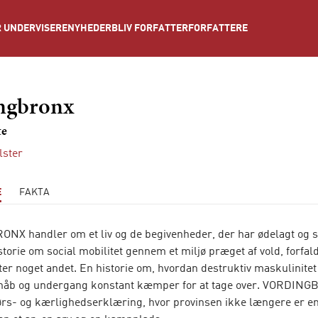
NYHEDER
BLIV FORFATTER
FORFATTERE
 UNDERVISERE
ngbronx
te
lster
E
FAKTA
X handler om et liv og de begivenheder, der har ødelagt og s
storie om social mobilitet gennem et miljø præget af vold, forfal
ter noget andet. En historie om, hvordan destruktiv maskulinitet
håb og undergang konstant kæmper for at tage over. VORDING
ørs- og kærlighedserklæring, hvor provinsen ikke længere er e