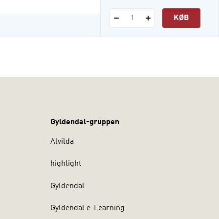
t til, hvordan du bruger
i dit arbejde som
KØB
1
 eller en anden
Gyldendal-gruppen
Alvilda
highlight
Gyldendal
Gyldendal e-Learning