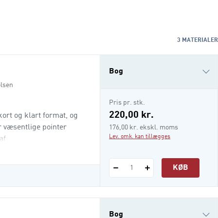
3
MATERIALER
Bog
elsen
e-bog
Pris pr. stk.
i-bog
220,00 kr.
ort og klart format, og
 væsentlige pointer
176,00 kr. ekskl. moms
Lev. omk. kan tillægges
af
til, hvordan du bruger
i dit arbejde som
KØB
1
 eller en anden
Bog