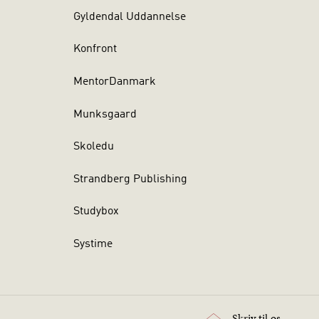
Gyldendal Uddannelse
Konfront
MentorDanmark
Munksgaard
Skoledu
Strandberg Publishing
Studybox
Systime
Skriv til os