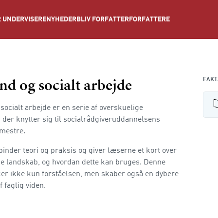
NYHEDER
BLIV FORFATTER
FORFATTERE
 UNDERVISERE
d og socialt arbejde
FAKT
ocialt arbejde er en serie af overskuelige
der knytter sig til socialrådgiveruddannelsens
emestre.
inder teori og praksis og giver læserne et kort over
ke landskab, og hvordan dette kan bruges. Denne
ker ikke kun forståelsen, men skaber også en dybere
f faglig viden.