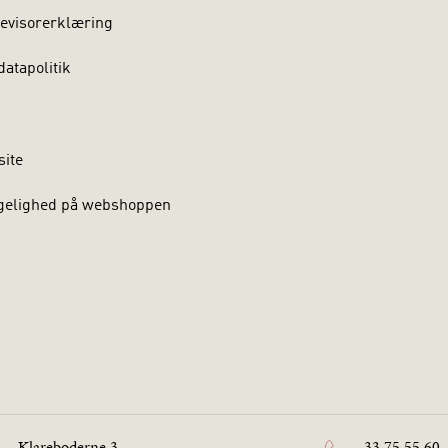
evisorerklæring
atapolitik
site
gelighed på webshoppen
Klareboderne 3
33 75 55 60