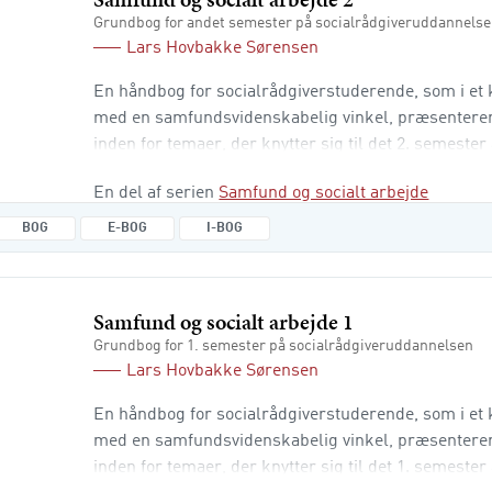
Grundbog for andet semester på socialrådgiveruddannels
Lars Hovbakke Sørensen
En håndbog for socialrådgiverstuderende, som i et k
med en samfundsvidenskabelig vinkel, præsenterer
inden for temaer, der knytter sig til det 2. semester 
socialrådgiveruddannelsen. Du vil blive introducere
En del af serien
Samfund og socialt arbejde
samfundsvidenskabens begreber, teorier og vinkler 
socialrådgiver i en kommune, en privat organisation
BOG
E-BOG
I-BOG
organisation, der beskæf
Samfund og socialt arbejde 1
Grundbog for 1. semester på socialrådgiveruddannelsen
Lars Hovbakke Sørensen
En håndbog for socialrådgiverstuderende, som i et k
med en samfundsvidenskabelig vinkel, præsenterer
inden for temaer, der knytter sig til det 1. semester 