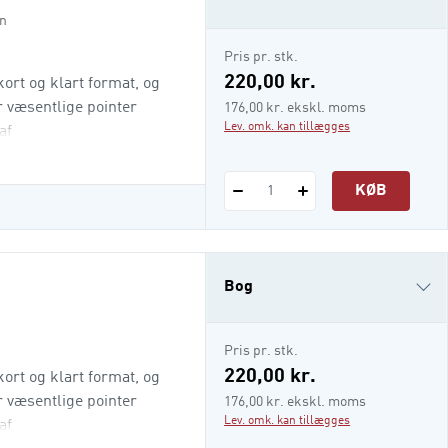
en
e-bog
Pris pr. stk.
i-bog
220,00 kr.
ort og klart format, og
 væsentlige pointer
176,00 kr. ekskl. moms
Lev. omk. kan tillægges
af
t til, hvordan du bruger
i dit arbejde som
KØB
1
 eller en anden
Bog
i-bog
Pris pr. stk.
220,00 kr.
ort og klart format, og
 væsentlige pointer
176,00 kr. ekskl. moms
Lev. omk. kan tillægges
af