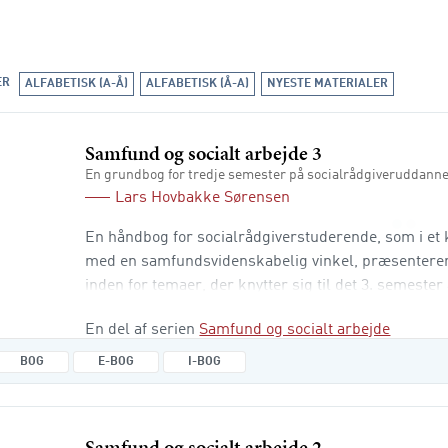
ER
ALFABETISK (A-Å)
ALFABETISK (Å-A)
NYESTE MATERIALER
Samfund og socialt arbejde 3
En grundbog for tredje semester på socialrådgiveruddann
Lars Hovbakke Sørensen
En håndbog for socialrådgiverstuderende, som i et k
med en samfundsvidenskabelig vinkel, præsenterer
inden for temaer, der knytter sig til det 3. semester 
socialrådgiveruddannelsen. Du bliver introduceret 
En del af serien
Samfund og socialt arbejde
samfundsvidenskabens begreber, teorier og vinkler 
socialrådgiver i en kommune, en privat organisation
BOG
E-BOG
I-BOG
organisation, der beskæftig
Samfund og socialt arbejde 2