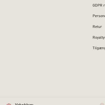
GDPR r
Persond
Retur
Royalty
Tilgæn
Nyhedsbrev