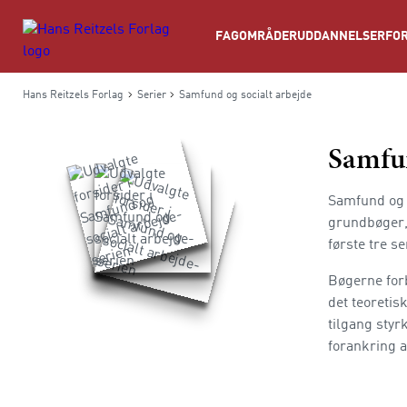
Søg
FAGOMRÅDER
UDDANNELSER
FOR
Hans Reitzels Forlag
Serier
Samfund og socialt arbejde
Samfun
Samfund og s
grundbøger, 
første tre s
Bøgerne forb
det teoretis
tilgang styr
forankring a