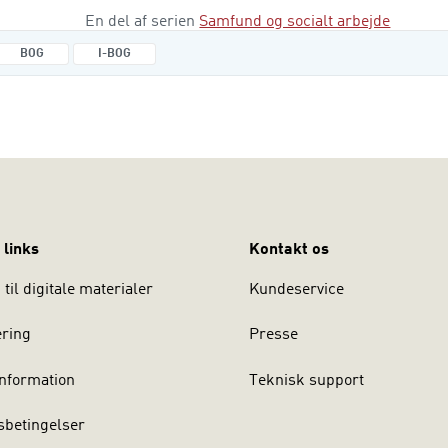
socialrådgiveruddannelsen. Du vil blive introducere
En del af serien
Samfund og socialt arbejde
samfundsvidenskabens begreber, teorier og vinkler 
socialrådgiver i en kommune, en privat organisation
BOG
I-BOG
organisation, der beskæf
 links
Kontakt os
til digitale materialer
Kundeservice
ering
Presse
nformation
Teknisk support
sbetingelser