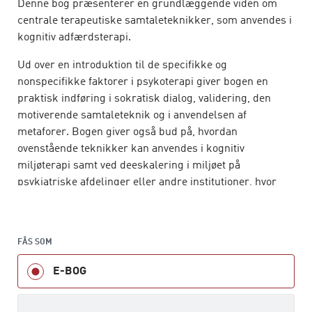
Denne bog præsenterer en grundlæggende viden om
centrale terapeutiske samtaleteknikker, som anvendes i
kognitiv adfærdsterapi.
Ud over en introduktion til de specifikke og
nonspecifikke faktorer i psykoterapi giver bogen en
praktisk indføring i sokratisk dialog, validering, den
motiverende samtaleteknik og i anvendelsen af
metaforer. Bogen giver også bud på, hvordan
ovenstående teknikker kan anvendes i kognitiv
miljøterapi samt ved deeskalering i miljøet på
psykiatriske afdelinger eller andre institutioner, hvor
patienter eller borgere opholder sig.
Bogen gør rig brug af kliniske praksisnære eksempler,
og særligt afsluttes hvert kapitel med en længere case
FÅS SOM
med dialogudskrift fra terapien. To gennemgående
E-BOG
cases i bogen illustrerer anvendelsen af de
samtaletekniske metoder i klinisk praksis.