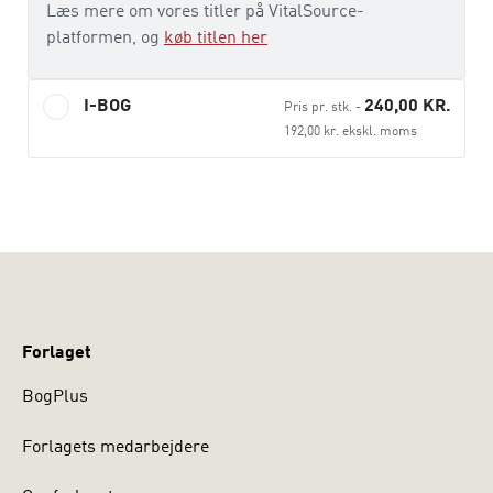
Læs mere om vores titler på VitalSource-
Bogen henvender sig til såvel nye som erfarne klinikere,
platformen, og
køb titlen her
der arbejder med terapeutiske samtaler med patienter,
klienter eller borgere.
I-BOG
240,00 KR.
Pris pr. stk.
-
Stine Bjerrum Møller er specialpsykolog og ph.d. og
192,00 kr. ekskl. moms
arbejder i Region Hovedstadens Psykiatri som
forskningsleder på Psykiatrisk Center Stolpegård,
psykoterapeutisk forskningsenhed.
Anne Wennecke Kellner er autoriseret psykolog,
specialist og supervisor i psykoterapi og arbejder i
Region Hovedstadens Psykiatri som programansvarlig
psykolog på Psykiatrisk Center Ballerup.
Forlaget
BogPlus
Forlagets medarbejdere