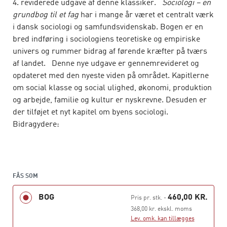
4. reviderede udgave af denne klassiker.
Sociologi – en
grundbog til et fag
har i mange år været et centralt værk
i dansk sociologi og samfundsvidenskab. Bogen er en
bred indføring i sociologiens teoretiske og empiriske
univers og rummer bidrag af førende kræfter på tværs
af landet. Denne nye udgave er gennemrevideret og
opdateret med den nyeste viden på området. Kapitlerne
om social klasse og social ulighed, økonomi, produktion
og arbejde, familie og kultur er nyskrevne. Desuden er
der tilføjet et nyt kapitel om byens sociologi.
Bidragydere:
Hans Thor Andersen (AAU)
John Andersen (RUC)
FÅS SOM
Flemming Balvig (KU)
BOG
460,00 KR.
Pris pr. stk.
-
Anders Blok (KU)
368,00 kr. ekskl. moms
Lev. omk. kan tillægges
Connie Carøe Christiansen (KU og RUC)