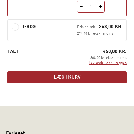
1
Peter Gundelach (KU)
Erik Jørgen Hansen (DPU)
I-BOG
368,00 KR.
Pris pr. stk.
-
294,40 kr. ekskl. moms
Hanne Foss Hansen (KU)
Bjørn Evald Holstein (KU)
I ALT
460,00 KR.
368,00 kr. ekskl. moms
Lars Bo Kaspersen (GBS)
Lev. omk. kan tillægges
Anker Brink Lund (SDU)
LÆG I KURV
Flemming Mikkelsen (AU)
Nils Mortensen (AU)
Niels Møller (DTU)
Henning Salling Olesen (RUC)
Mai Heide
Forlaget