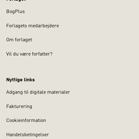
Ottesen
BogPlus
(SFI)
Forlagets medarbejdere
Inge Kyger Pedersen (KU)
Om forlaget
Annick Prieur (AAU)
Vil du være forfatter?
Ole Riis (AU)
Sociologi - en grundbog
til et fag kan også fås som e-
bog. Klik her.
Nyttige links
Adgang til digitale materialer
Fakturering
Cookieinformation
Handelsbetingelser