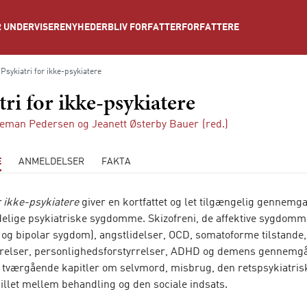
NYHEDER
BLIV FORFATTER
FORFATTERE
 UNDERVISERE
Psykiatri for ikke-psykiatere
tri for ikke-psykiatere
geman Pedersen
og
Jeanett Østerby Bauer
(red.)
E
ANMELDELSER
FAKTA
r ikke-psykiatere
giver en kortfattet og let tilgængelig gennemg
elige psykiatriske sygdomme. Skizofreni, de affektive sygdomm
 og bipolar sygdom), angstlidelser, OCD, somatoforme tilstande,
rrelser, personlighedsforstyrrelser, ADHD og demens gennemg
 tværgående kapitler om selvmord, misbrug, den retspsykiatrisk
llet mellem behandling og den sociale indsats.