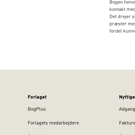
Bogen henve
kontakt me
Det drejer 
præster med
fordel kunn
Bogen er re
bidragydere
Forlaget
Nyttige
BogPlus
Adgang 
Forlagets medarbejdere
Faktur