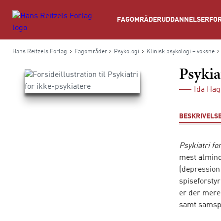
Søg
FAGOMRÅDER
UDDANNELSER
FOR
Hans Reitzels Forlag
Fagområder
Psykologi
Klinisk psykologi – voksne
Psykia
Ida Ha
BESKRIVELS
Psykiatri fo
mest almind
(depression
spiseforsty
er der mere
samt samspi