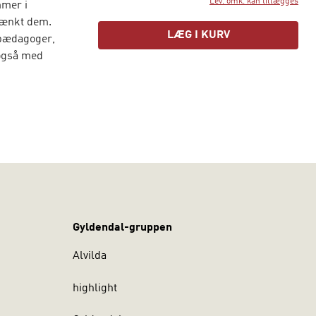
Lev. omk. kan tillægges
mmer i
tænkt dem.
LÆG I KURV
, pædagoger,
 også med
 alle
Gyldendal-gruppen
Alvilda
highlight