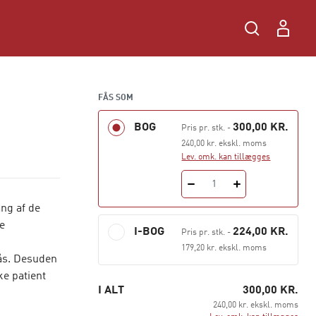
FÅS SOM
BOG
300,00 KR.
Pris pr. stk.
-
240,00 kr. ekskl. moms
Lev. omk. kan tillægges
1
ang af de
e
I-BOG
224,00 KR.
Pris pr. stk.
-
179,20 kr. ekskl. moms
ås. Desuden
e patient
I ALT
300,00 KR.
240,00 kr. ekskl. moms