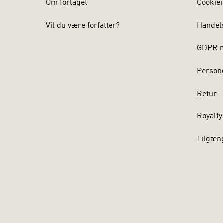
Om forlaget
Cookiei
Vil du være forfatter?
Handel
GDPR r
Persond
Retur
Royalty
Tilgæn