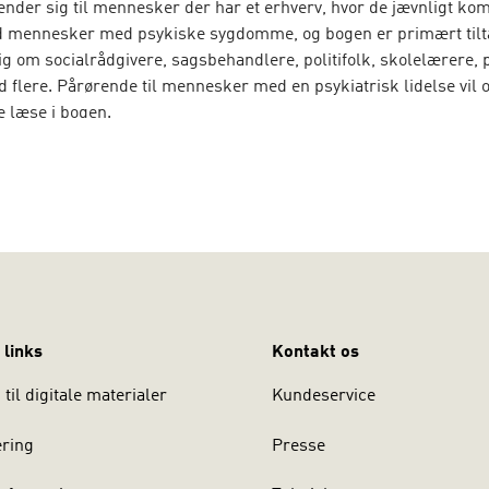
nder sig til mennesker der har et erhverv, hvor de jævnligt ko
d mennesker med psykiske sygdomme, og bogen er primært til
sig om socialrådgivere, sagsbehandlere, politifolk, skolelærere
 flere. Pårørende til mennesker med en psykiatrisk lidelse vil
e læse i bogen.
digeret af to psykiatere, Jeanett Bauer og Ida Hageman, ligesom
 er psykiatere.
 links
Kontakt os
til digitale materialer
Kundeservice
ering
Presse