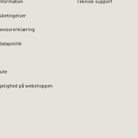
nformation
Teknisk support
sbetingelser
evisorerklæring
atapolitik
site
gelighed på webshoppen