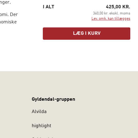
nger.
I ALT
425,00 KR.
340,00 kr. ekskl. moms
omi. Der
Lev. omk. kan tillægges
onomiske
LÆG I KURV
ningen i
ØKONOMI -
e
afspejler
tliges
Gyldendal-gruppen
Alvilda
highlight