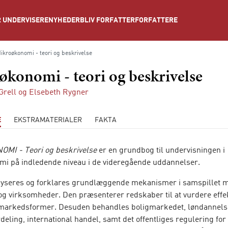
NYHEDER
BLIV FORFATTER
FORFATTERE
 UNDERVISERE
ikroøkonomi - teori og beskrivelse
konomi - teori og beskrivelse
Grell
og
Elsebeth Rygner
E
EKSTRAMATERIALER
FAKTA
MI - Teori og beskrivelse
er en grundbog til undervisningen i
i på indledende niveau i de videregående uddannelser.
lyseres og forklares grundlæggende mekanismer i samspillet 
og virksomheder. Den præsenterer redskaber til at vurdere effekt
 markedsformer. Desuden behandles boligmarkedet, løndannels
eling, international handel, samt det offentliges regulering for 