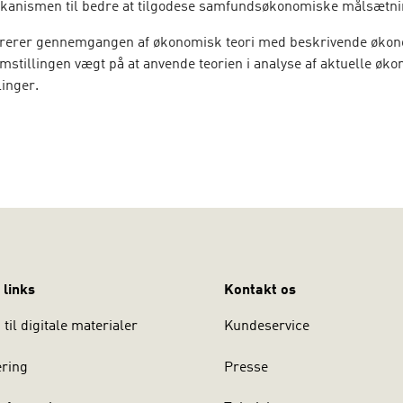
anismen til bedre at tilgodese samfundsøkonomiske målsætni
rerer gennemgangen af økonomisk teori med beskrivende økon
emstillingen vægt på at anvende teorien i analyse af aktuelle øk
linger.
MI - Teori og beskrivelse
er skrevet med henblik på undervis
nomi på akademiuddannelsen i finansiel rådgivning og på
omuddannelsen. Her vil den kunne bruges sammen med
MAKRO
skrivelse
.
Bogen vil også kunne anvendes på andre videregåend
, hvor der indgår kurser i grundlæggende mikroøkonomi.
af
MIKROØKONOMI – Teori og beskrivelse
er der foretaget en
nde opdatering af kapitlernes tekst, tabeller og figurer. Bogen 
eneste års omfattende ændringer i mikroøkonomien og i det offen
 links
Kontakt os
reb i markedsprisdannelsen.
til digitale materialer
Kundeservice
ering
Presse