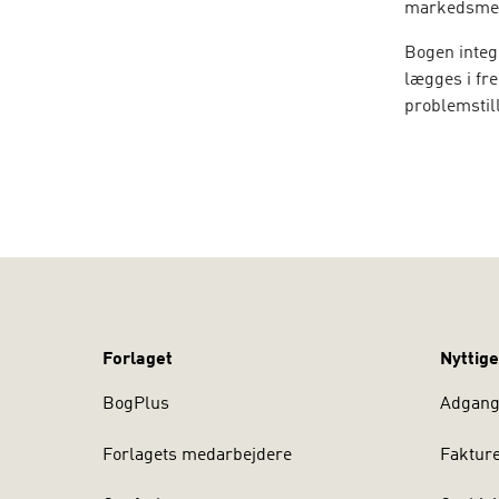
markedsmek
Bogen integ
lægges i fr
problemstil
MIKROØKONO
samfundsøko
finansøkon
Teori og be
uddannelser
I 6. udgave 
gennemgribe
derfor de s
Forlaget
Nyttige
mange indg
BogPlus
Adgang 
Forlagets medarbejdere
Faktur