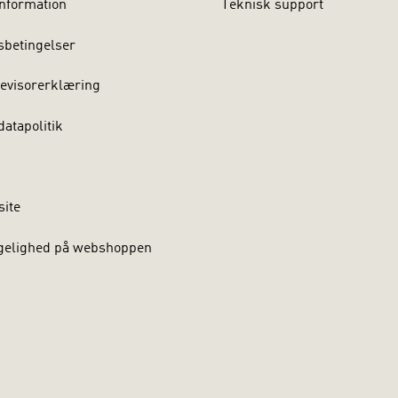
nformation
Teknisk support
sbetingelser
evisorerklæring
atapolitik
site
gelighed på webshoppen