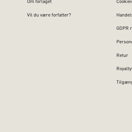
Om forlaget
Cookiei
Vil du være forfatter?
Handel
GDPR r
Persond
Retur
Royalty
Tilgæn