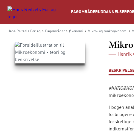
Søg
FAGOMRÅDER
UDDANNELSER
FOR
Hans Reitzels Forlag
Fagområder
Økonomi
Mikro- og makroøkonomi
M
Mikroø
Henrik 
BESKRIVELS
MIKROØKONO
mikroøkonom
I bogen ana
forbrugere 
forskellige
indkomstford