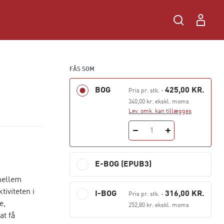
FÅS SOM
BOG
425,00 KR.
Pris pr. stk.
-
340,00 kr. ekskl. moms
Lev. omk. kan tillægges
1
E-BOG (EPUB3)
mellem
iviteten i
I-BOG
316,00 KR.
Pris pr. stk.
-
e,
252,80 kr. ekskl. moms
at få