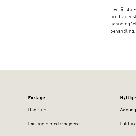
Her får du 
bred vidensk
gennemgået 
behandling.
den nyeste 
behandlinge
Erik Simon
Universitet 
Region Sjæl
Universitet,
supervisor i
Forlaget
Nyttige
BogPlus
Adgang 
Forlagets medarbejdere
Faktur