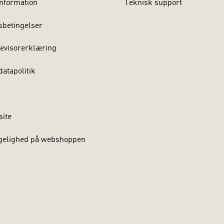
nformation
Teknisk support
sbetingelser
evisorerklæring
atapolitik
site
gelighed på webshoppen