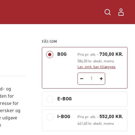
FÅS SOM
BOG
730,00 KR.
Pris pr. stk.
-
584,00 kr. ekskl. moms
Lev. omk. kan tillægges
1
nd- og
den for
E-BOG
resse for
jersker og
I-BOG
552,00 KR.
Pris pr. stk.
-
je udgave
441,60 kr. ekskl. moms
n