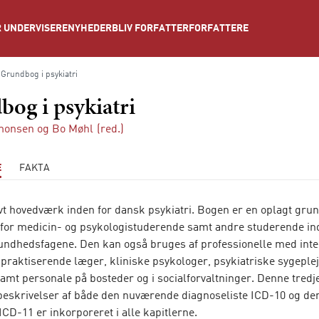
NYHEDER
BLIV FORFATTER
FORFATTERE
 UNDERVISERE
Grundbog i psykiatri
og i psykiatri
imonsen
og
Bo Møhl
(red.)
E
FAKTA
ivt hovedværk inden for dansk psykiatri. Bogen er en oplagt gru
for medicin- og psykologistuderende samt andre studerende in
sundhedsfagene. Den kan også bruges af professionelle med inte
x praktiserende læger, kliniske psykologer, psykiatriske sygeple
samt personale på bosteder og i socialforvaltninger. Denne tred
beskrivelser af både den nuværende diagnoseliste ICD-10 og de
D-11 er inkorporeret i alle kapitlerne.