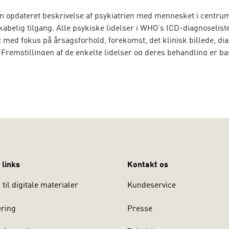
en opdateret beskrivelse af psykiatrien med mennesket i centr
abelig tilgang. Alle psykiske lidelser i WHO’s ICD-diagnoseliste
med fokus på årsagsforhold, forekomst, det klinisk billede, di
 Fremstillingen af de enkelte lidelser og deres behandling er ba
forskning, og der lægges vægt på, at alle kliniske beslutningsp
r er evidensbaserede.
sen
er professor emeritus ved Institut for Klinisk Medicin ved K
og speciallæge i psykiatri tilknyttet Forskningsenheden Psykiatr
land.
Bo Møhl
er professor emeritus i klinisk psykologi ved Aal
 cand.mag. og cand.psych., specialpsykolog i psykiatri, specialis
 psykoterapi. Begge har mere end 35 års klinisk erfaring fra psy
 links
Kontakt os
til digitale materialer
Kundeservice
ering
Presse