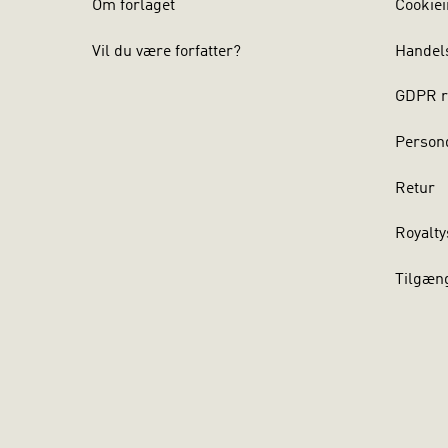
Om forlaget
Cookiei
Vil du være forfatter?
Handel
GDPR r
Persond
Retur
Royalty
Tilgæn