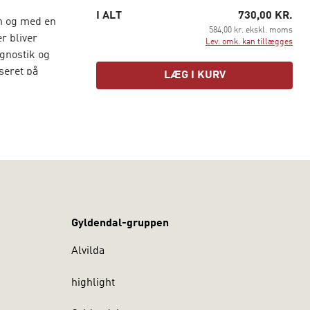
I ALT
730,00 KR.
um og med en
584,00 kr. ekskl. moms
r bliver
Lev. omk. kan tillægges
agnostik og
seret på
LÆG I KURV
rocesser og
øbenhavns
ien Øst,
borg
t og
kiatrien.
Gyldendal-gruppen
Alvilda
highlight