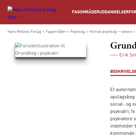
Søg
FAGOMRÅDER
UDDANNELSER
FOR
Hans Reitzels Forlag
Fagområder
Psykologi
Klinisk psykologi – voksne
Grundb
Erik S
BESKRIVELS
Et autoritat
opslagsbog 
social- og 
psykiatri, f
psykiatere 
indeholder 
kommende IC