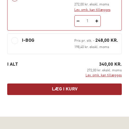
arbejde kommer i berøring med ADHD, dvs.
272,00 kr. ekskl. moms
voksenpsykiatere, peykologer, socialrådgivere,
Lev. omk. kan tillægges
pædagoger og praktiserende læger, men den er også
1
rettet mod voksne med ADHD samt deres pårørende.
Denne 2. udgave er opdateret og revideret i forhold til
I-BOG
248,00 KR.
Pris pr. stk.
-
alle bogens emner. Enkelte kapitler er helt nye.
198,40 kr. ekskl. moms
I ALT
340,00 KR.
272,00 kr. ekskl. moms
Lev. omk. kan tillægges
LÆG I KURV