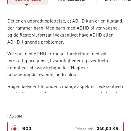
Det er en udbredt opfattelse, at ADHD kun er en tilstand,
der rammer børn. Men børn med ADHD bliver voksne,
og de fleste vil fortsat i voksenlivet have ADHD eller
ADHD-lignende problemer.
Voksne med ADHD er meget forskellige med vidt
forskellig prognose, livsmuligheder og eventuelle
komplicerede vanskeligheder. Nogle er
behandlingskrævende, andre ikke.
Bogen belyser tilstandens mange aspekter i voksenlivet:
fra det kliniske udtryk og prognose, neuropsykologiske
aspekter og behandlingsplanlægning, til den voksnes
møde med behandlingssystemet, med de sociale
myndigheder og med kriminalforsorgen.
FÅS SOM
Målgruppen for bogen er primært personer, som i deres
BOG
340,00 KR.
Pris pr. stk.
-