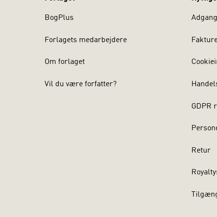
BogPlus
Adgang 
Forlagets medarbejdere
Faktur
Om forlaget
Cookiei
Vil du være forfatter?
Handel
GDPR r
Persond
Retur
Royalty
Tilgæn