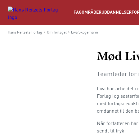
Søg
FAGOMRÅDER
UDDANNELSER
FOR
Hans Reitzels Forlag
Om forlaget
Liva Skogemann
Mød Li
Teamleder for 
Liva har arbejdet 
Forlag (og søsterf
med forlagsredakti
omdannet til den be
Når forfatteren har 
sendt til tryk.