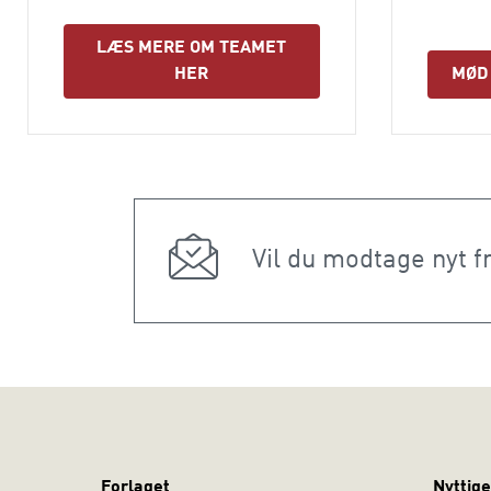
LÆS MERE OM TEAMET
HER
MØD
Vil du modtage nyt f
Forlaget
Nyttige