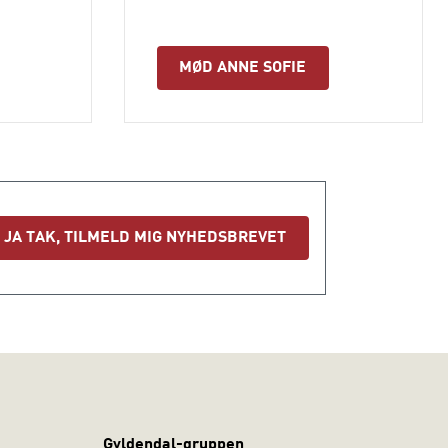
MØD ANNE SOFIE
JA TAK, TILMELD MIG NYHEDSBREVET
Gyldendal-gruppen