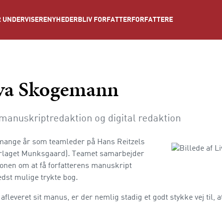
NYHEDER
BLIV FORFATTER
FORFATTERE
 UNDERVISERE
va Skogemann
manuskriptredaktion og digital redaktion
i mange år som teamleder på Hans Reitzels
orlaget Munksgaard). Teamet samarbejder
onen om at få forfatterens manuskript
dst mulige trykte bog.
afleveret sit manus, er der nemlig stadig et godt stykke vej til, a