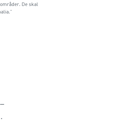
gområder. De skal
alia."
 –
.