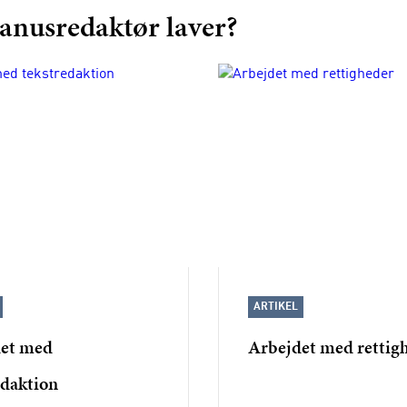
anusredaktør laver?
ARTIKEL
et med
Arbejdet med rettig
edaktion