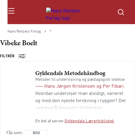
Søg
Hans Reitzels Forlag
*
Vibeke Boelt
FILTRÉR
Gyldendals Metodehåndbog
Metoder til undervisning og pædagogisk ledelse
Hans Jørgen Kristensen
og
Per Fibæk Lau
Hvordan underviser man alsidigt, varieret
og med den nyeste forskning i ryggen? Det
spørgsmål besvarer Gyldendals
metodehåndbog med 28 artikler om
En del af serien
Gyldendals Lærerbibliotek
forskellige pædagogiske metoder. Her er
anvisninger på: hvordan man rammesætter
Fås som
BOG