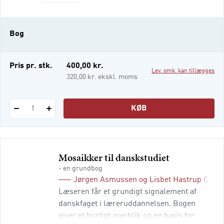
undervisningen hvilke læringsfremmende
aktiviteter
Bog
Pris pr. stk.
400,00 kr.
Lev. omk. kan tillægges
320,00 kr. ekskl. moms
KØB
1
Mosaikker til danskstudiet
- en grundbog
Jørgen Asmussen
og
Lisbet Hastrup Clau
Læseren får et grundigt signalement af
danskfaget i læreruddannelsen. Bogen
giver et hurtigt overblik og en basis for