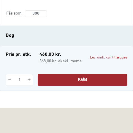
videre fordybelse i fagets områder.
Kapitlerne introducerer til studiets centrale
Fås som
BOG
kundskabs- og færdighedsområder (CKF-
områder) samt til mere overordnede og
generelle synsvinkler i faget. Endelig er der
Bog
en række kapitler, der beskriver dansk som
undervisningsfag, og som tager væsentlige
områder af faget op. "Mosaikk
Pris pr. stk.
460,00 kr.
Lev. omk. kan tillægges
368,00 kr. ekskl. moms
KØB
1